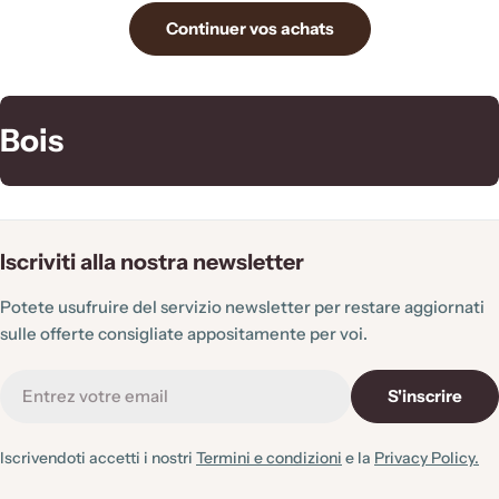
Continuer vos achats
C
Bois
o
l
l
Iscriviti alla nostra newsletter
e
Potete usufruire del servizio newsletter per restare aggiornati
c
sulle offerte consigliate appositamente per voi.
t
E-
i
S'inscrire
mail
o
Iscrivendoti accetti i nostri
Termini e condizioni
e la
Privacy Policy.
n