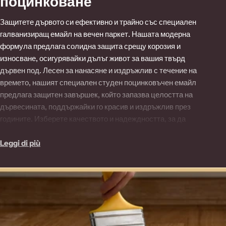
o
поцинковане
l
Защитете дървото си ефективно и трайно със специален
l
галванизиращ емайл на вечен паркет. Нашата модерна
формула предлага солидна защита срещу корозия и
e
износване, осигурявайки дълъг живот за вашия твърд
z
дървен под. Лесен за нанасяне и издръжлив с течение на
i
времето, нашият специален студен поцинковъчен емайл
предлага защитен завършек, който запазва целостта на
o
дървесината, поддържайки го красив и издръжлив през
n
годините. Изберете качеството и надеждността, за да
e
защитите пода си със специален галваничен емайл на
вечен паркет.
Leggi di più
: