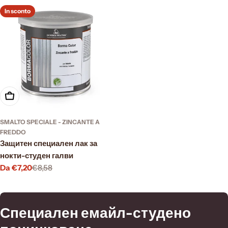
In sconto
Scegli le opzioni
SMALTO SPECIALE - ZINCANTE A
FREDDO
Защитен специален лак за
нокти-студен галви
Da €7,20
€8,58
Prezzo
Prezzo
di
normale
vendita
C
Специален емайл-студено