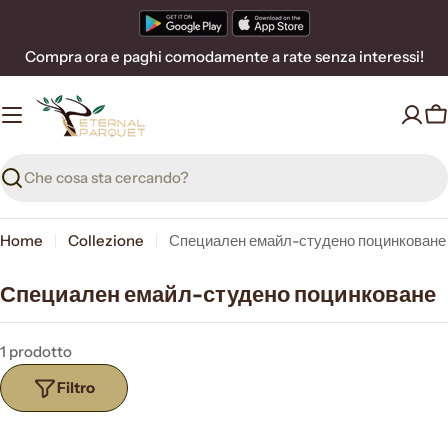
Vai
al
Compra ora e paghi comodamente a rate senza interessi!
contenuto
C
Ricerca
Home
Collezione
Специален емайл-студено поцинковане
Специален емайл-студено поцинковане
1 prodotto
Filtro