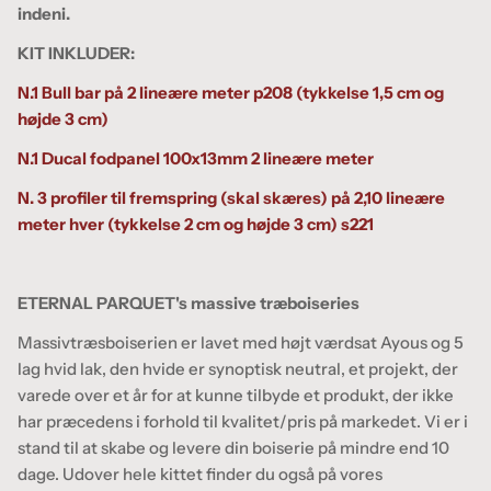
indeni.
KIT INKLUDER:
N.1 Bull bar på 2 lineære meter p208 (tykkelse 1,5 cm og
højde 3 cm)
N.1 Ducal fodpanel 100x13mm 2 lineære meter
N. 3 profiler til fremspring (skal skæres) på 2,10 lineære
meter hver (tykkelse 2 cm og højde 3 cm)
s221
ETERNAL PARQUET's massive træboiseries
Massivtræsboiserien er lavet med højt værdsat Ayous og 5
lag hvid lak, den hvide er synoptisk neutral, et projekt, der
varede over et år for at kunne tilbyde et produkt, der ikke
har præcedens i forhold til kvalitet/pris på markedet. Vi er i
stand til at skabe og levere din boiserie på mindre end 10
dage. Udover hele kittet finder du også på vores