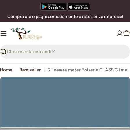
Vai
al
Compra ora e paghi comodamente a rate senza interessi!
contenuto
C
Ricerca
Home
Best seller
2 lineære meter Boiserie CLASSIC i massivt træ af Ayous hvidlakeret all inclusive (200Lx100Hcm)