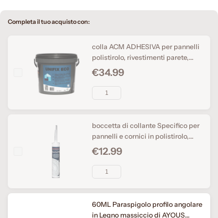
Completa il tuo acquisto con:
colla ACM ADHESIVA per pannelli
polistirolo, rivestimenti parete,
boiserie
€34.99
boccetta di collante Specifico per
pannelli e cornici in polistirolo,
rapida asciugatura, antimuffa,
€12.99
effetto ventosa.
60ML Paraspigolo profilo angolare
in Legno massiccio di AYOUS