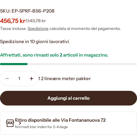
SKU:
EP-SPRF-BS6-P208
456,75 kr
1.143,78 kr
Prezzo
Prezzo
di
normale
Tasse incluse.
Spedizione
calcolata al momento del pagamento.
vendita
Spedizione in 10 giorni lavorativi
Affrettati, sono rimasti solo
2
articoli in magazzino.
Quantità
1
2 lineære meter pakker
Diminuisci la quantità per 2 lineære meter Boiseri
Aumenta la quantità per 2 lineære meter 
Aggiungi al carrello
Ritiro disponibile alle
Via Fontananuova 72
Normalt klar inden for 2-4 dage