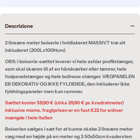
Descrizione
2 lineære meter boiserie i hvidlakeret MASSIVT træ alt
inkluderet (200Lx100Hcm)
OBS: I boiserie-sættet leverer vi hele ashlar profilstænger,
som skal skæres til af en håndværker eller tømrer, hele
fodpanelstænger og hele bullnose stænger. VÆGPANELEN
ER DEKORATIV OG IKKE FYLDENDE, den inkluderer ikke
fyldningspaneler men kun rammer.
Sættet koster 59,90 € (cirka 29,90 € pr. kvadratmeter)
inklusive moms. fragtprisen er en fast €22 for enhver
mængde i hele Italien
Boiserien sælges i sæt for at kunne skabe 2 lineære meter
væg med en højde på en meter og 3 50x50cm kvadersten