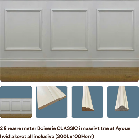
Apri supporto 0 in modalità modale
2 lineære meter Boiserie CLASSIC i massivt træ af Ayous
hvidlakeret all inclusive (200Lx100Hcm)