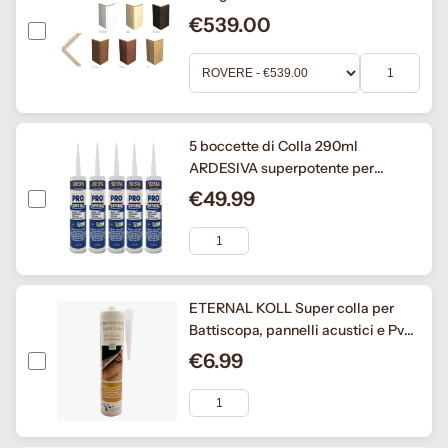
45x45 in 6 colori
€539.00
5 boccette di Colla 290ml
ARDESIVA superpotente per
BATTISCOPA e BOISERIE in Legno,
€49.99
MDF, Polimeri
ETERNAL KOLL Super colla per
Battiscopa, pannelli acustici e Pvc
- boccetta 310gr
€6.99