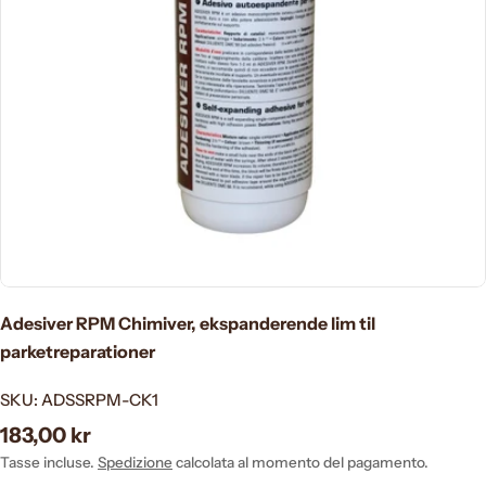
Apri supporto 0 in modalità modale
Adesiver RPM Chimiver, ekspanderende lim til
parketreparationer
SKU:
ADSSRPM-CK1
Prezzo
183,00 kr
normale
Tasse incluse.
Spedizione
calcolata al momento del pagamento.