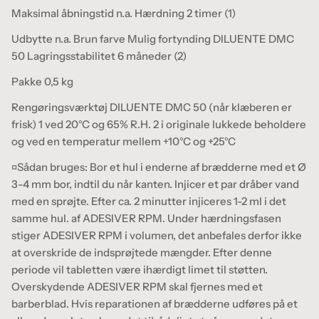
Maksimal åbningstid n.a. Hærdning 2 timer (1)
Udbytte n.a. Brun farve Mulig fortynding DILUENTE DMC
50 Lagringsstabilitet 6 måneder (2)
Pakke 0,5 kg
Rengøringsværktøj DILUENTE DMC 50 (når klæberen er
frisk) 1 ved 20°C og 65% R.H. 2 i originale lukkede beholdere
og ved en temperatur mellem +10°C og +25°C
¤Sådan bruges: Bor et hul i enderne af brædderne med et Ø
3-4 mm bor, indtil du når kanten. Injicer et par dråber vand
med en sprøjte. Efter ca. 2 minutter injiceres 1-2 ml i det
samme hul. af ADESIVER RPM. Under hærdningsfasen
stiger ADESIVER RPM i volumen, det anbefales derfor ikke
at overskride de indsprøjtede mængder. Efter denne
periode vil tabletten være ihærdigt limet til støtten.
Overskydende ADESIVER RPM skal fjernes med et
barberblad. Hvis reparationen af ​​brædderne udføres på et