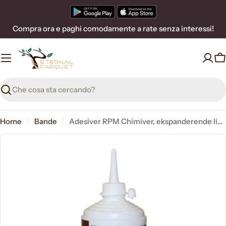
Vai
al
Compra ora e paghi comodamente a rate senza interessi!
contenuto
C
Ricerca
Home
Bande
Adesiver RPM Chimiver, ekspanderende lim til parketreparationer