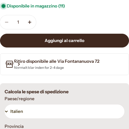
Disponibile in magazzino
(11)
Quantità
Diminuisci la quantità per Adesiver RPM Chimiver,
Aumenta la quantità per Adesiver RPM Ch
Aggiungi al carrello
Ritiro disponibile alle
Via Fontananuova 72
Normalt klar inden for 2-4 dage
Calcola le spese di spedizione
Paese/regione
Provincia