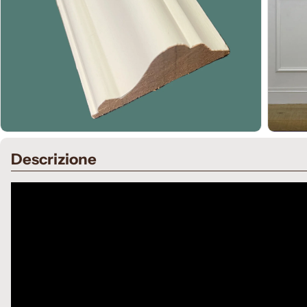
Apri supporto 0 in modalità modale
Apri sup
Descrizione