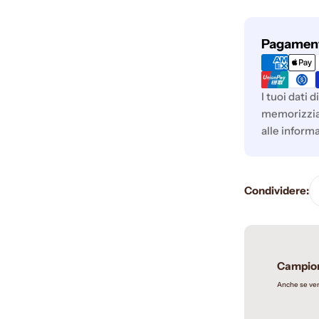
Metodi
Pagamenti
di
pagamento
I tuoi dati
memorizziam
alle informa
Condividere:
Campion
Anche se ven