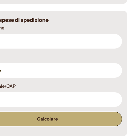
 spese di spedizione
ne
ale/CAP
Calcolare