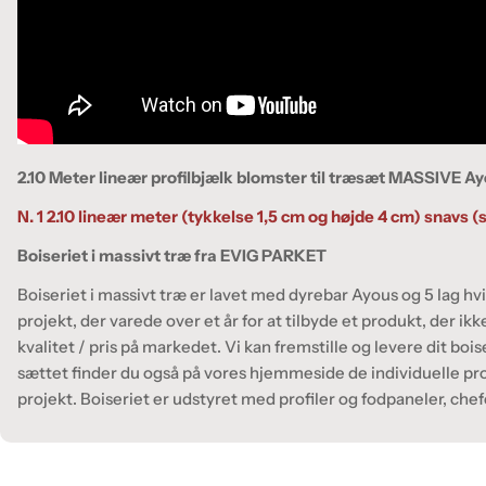
2.10 Meter lineær profilbjælk blomster til træsæt MASSIVE Ay
N. 1 2.10 lineær meter (tykkelse 1,5 cm og højde 4 cm) snavs 
Boiseriet i massivt træ fra EVIG PARKET
Boiseriet i massivt træ er lavet med dyrebar Ayous og 5 lag hvi
projekt, der varede over et år for at tilbyde et produkt, der 
kvalitet / pris på markedet. Vi kan fremstille og levere dit bo
sættet finder du også på vores hjemmeside de individuelle prof
projekt. Boiseriet er udstyret med profiler og fodpaneler, che