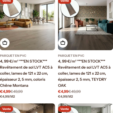
vente
Vente
Vente
Ajouter au panier
Ajouter au panier
PARQUET EN PVC
PARQUET EN PVC
4, 99 €/m² ***EN STOCK***
4, 99 €/m² ***EN STOCK***
Revêtement de sol LVT AC5 à
Revêtement de sol LVT AC5 à
coller, lames de 121 x 22 cm,
coller, lames de 121 x 22 cm,
épaisseur 2, 5 mm, coloris
épaisseur 2, 5 mm, TEYDRY
Chêne Montana
OAK
€4,99
€49,99
€4,99
€49,99
Prix
Prix
Prix
Prix
PRIX
PAR
PRIX
PAR
€4,99
/
M2
€4,99
/
M2
de
régulier
de
régulier
UNITAIRE
UNITAIRE
vente
vente
Vente
Vente