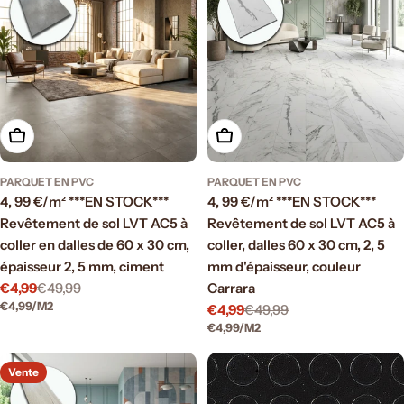
Ajouter au panier
Ajouter au panier
PARQUET EN PVC
PARQUET EN PVC
4, 99 €/m² ***EN STOCK***
4, 99 €/m² ***EN STOCK***
Revêtement de sol LVT AC5 à
Revêtement de sol LVT AC5 à
coller en dalles de 60 x 30 cm,
coller, dalles 60 x 30 cm, 2, 5
épaisseur 2, 5 mm, ciment
mm d'épaisseur, couleur
€4,99
€49,99
Carrara
Prix
Prix
PRIX
PAR
€4,99
/
M2
€4,99
€49,99
Prix
Prix
PRIX
PAR
€4,99
/
M2
de
régulier
UNITAIRE
vente
de
régulier
UNITAIRE
vente
Vente