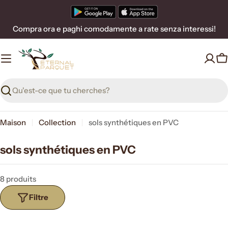
Passer
au
Compra ora e paghi comodamente a rate senza interessi!
contenu
P
Recherche
Maison
Collection
sols synthétiques en PVC
sols synthétiques en PVC
8 produits
Filtre