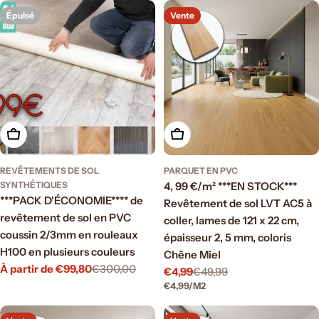
Épuisé
Vente
Choisissez les options
Ajouter au panier
REVÊTEMENTS DE SOL
PARQUET EN PVC
SYNTHÉTIQUES
4, 99 €/m² ***EN STOCK***
***PACK D'ÉCONOMIE**** de
Revêtement de sol LVT AC5 à
revêtement de sol en PVC
coller, lames de 121 x 22 cm,
coussin 2/3mm en rouleaux
épaisseur 2, 5 mm, coloris
H100 en plusieurs couleurs
Chêne Miel
À partir de €99,80
€300,00
Prix
Prix
€4,99
€49,99
Prix
Prix
PRIX
PAR
€4,99
/
M2
de
régulier
de
régulier
UNITAIRE
vente