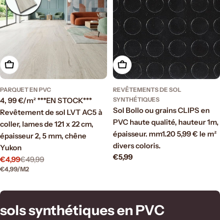
Ajouter au panier
Choisissez les options
PARQUET EN PVC
REVÊTEMENTS DE SOL
4, 99 €/m² ***EN STOCK***
SYNTHÉTIQUES
Sol Bollo ou grains CLIPS en
Revêtement de sol LVT AC5 à
PVC haute qualité, hauteur 1m,
coller, lames de 121 x 22 cm,
épaisseur. mm1.20 5,99 € le m²
épaisseur 2, 5 mm, chêne
divers coloris.
Yukon
Prix
€5,99
€4,99
€49,99
Prix
Prix
PRIX
PAR
€4,99
/
M2
régulier
de
régulier
UNITAIRE
vente
C
sols synthétiques en PVC