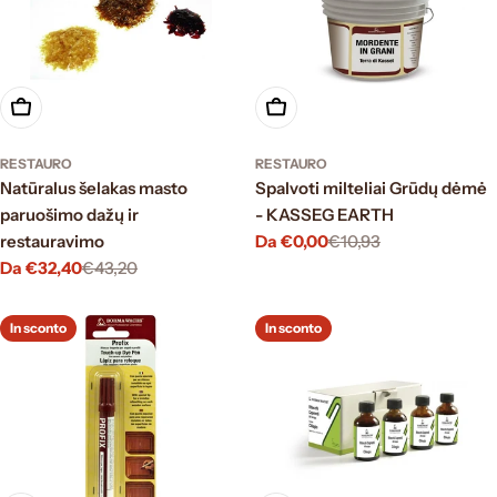
Scegli le opzioni
Scegli le opzioni
RESTAURO
RESTAURO
Natūralus šelakas masto
Spalvoti milteliai Grūdų dėmė
paruošimo dažų ir
- KASSEG EARTH
restauravimo
Da €0,00
€10,93
Prezzo
Prezzo
Da €32,40
€43,20
di
normale
Prezzo
Prezzo
vendita
di
normale
vendita
In sconto
In sconto