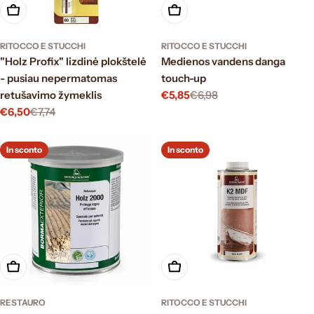
Scegli le opzioni
Scegli le opzioni
RITOCCO E STUCCHI
RITOCCO E STUCCHI
"Holz Profix" lizdinė plokštelė
Medienos vandens danga
- pusiau nepermatomas
touch-up
retušavimo žymeklis
€5,85
€6,98
Prezzo
Prezzo
€6,50
€7,74
di
normale
Prezzo
Prezzo
vendita
di
normale
vendita
In sconto
In sconto
Scegli le opzioni
Scegli le opzioni
RESTAURO
RITOCCO E STUCCHI