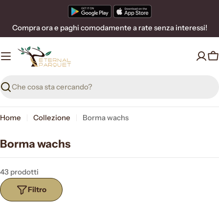
Vai
al
Compra ora e paghi comodamente a rate senza interessi!
contenuto
C
Ricerca
Home
Collezione
Borma wachs
Borma wachs
43 prodotti
Filtro