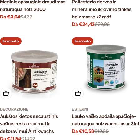
Medinis apsauginis draudimas
Poliesterio dervos ir
naturaqua holz 2000
mineralinio įkrovimo tinkas
Da €3,64
€4,33
holzmasse k2 mdf
Prezzo
Prezzo
Da €24,42
€29,06
di
normale
Prezzo
Prezzo
vendita
di
normale
vendita
In sconto
In sconto
Scegli le opzioni
Scegli le opzioni
DECORAZIONE
ESTERNI
Aukštos kietos encaustinis
Lauko vaško apdaila apačioje-
vaškas restauravimui ir
naturaqua holzwachs lasur 3in1
dekoravimui Antikwachs
Da €10,58
€12,60
Prezzo
Prezzo
Da €11,94
€14,22
di
normale
Prezzo
Prezzo