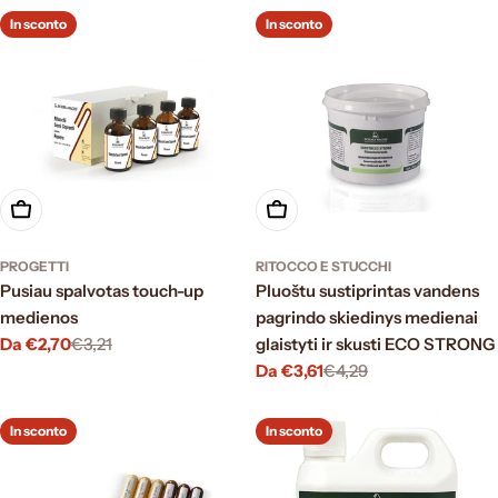
In sconto
In sconto
Scegli le opzioni
Scegli le opzioni
PROGETTI
RITOCCO E STUCCHI
Pusiau spalvotas touch-up
Pluoštu sustiprintas vandens
medienos
pagrindo skiedinys medienai
Da €2,70
€3,21
glaistyti ir skusti ECO STRONG
Prezzo
Prezzo
Da €3,61
€4,29
di
normale
Prezzo
Prezzo
vendita
di
normale
vendita
In sconto
In sconto