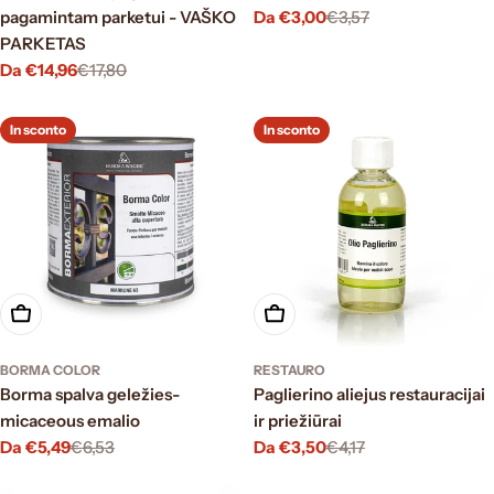
pagamintam parketui - VAŠKO
Da €3,00
€3,57
Prezzo
Prezzo
PARKETAS
di
normale
vendita
Da €14,96
€17,80
Prezzo
Prezzo
di
normale
vendita
In sconto
In sconto
Scegli le opzioni
Scegli le opzioni
BORMA COLOR
RESTAURO
Borma spalva geležies-
Paglierino aliejus restauracijai
micaceous emalio
ir priežiūrai
Da €5,49
€6,53
Da €3,50
€4,17
Prezzo
Prezzo
Prezzo
Prezzo
di
normale
di
normale