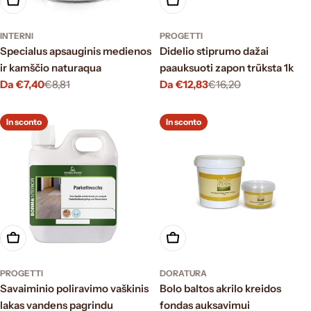
Scegli le opzioni
Scegli le opzioni
INTERNI
PROGETTI
Specialus apsauginis medienos
Didelio stiprumo dažai
ir kamščio naturaqua
paauksuoti zapon trūksta 1k
Da €7,40
€8,81
Da €12,83
€16,20
Prezzo
Prezzo
Prezzo
Prezzo
di
normale
di
normale
vendita
vendita
In sconto
In sconto
Scegli le opzioni
Scegli le opzioni
PROGETTI
DORATURA
Savaiminio poliravimo vaškinis
Bolo baltos akrilo kreidos
lakas vandens pagrindu
fondas auksavimui