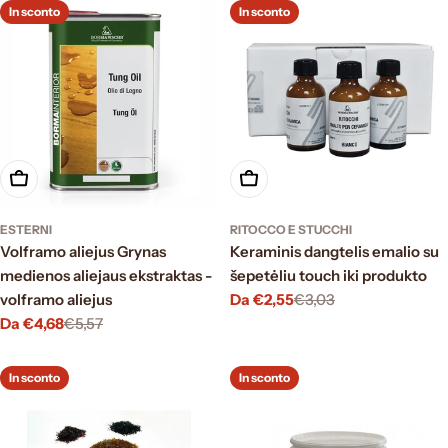
vendita
vendita
In sconto
In sconto
Scegli le opzioni
Scegli le opzioni
ESTERNI
RITOCCO E STUCCHI
Volframo aliejus Grynas
Keraminis dangtelis emalio su
medienos aliejaus ekstraktas -
šepetėliu touch iki produkto
volframo aliejus
Da €2,55
€3,03
Prezzo
Prezzo
Da €4,68
€5,57
di
normale
Prezzo
Prezzo
vendita
di
normale
vendita
In sconto
In sconto