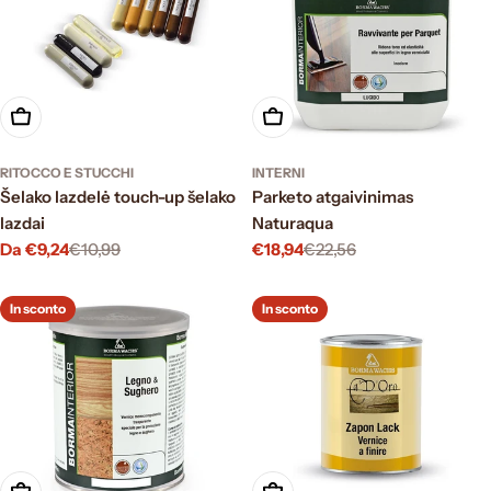
Scegli le opzioni
Scegli le opzioni
RITOCCO E STUCCHI
INTERNI
Šelako lazdelė touch-up šelako
Parketo atgaivinimas
lazdai
Naturaqua
Da €9,24
€10,99
€18,94
€22,56
Prezzo
Prezzo
Prezzo
Prezzo
di
normale
di
normale
vendita
vendita
In sconto
In sconto