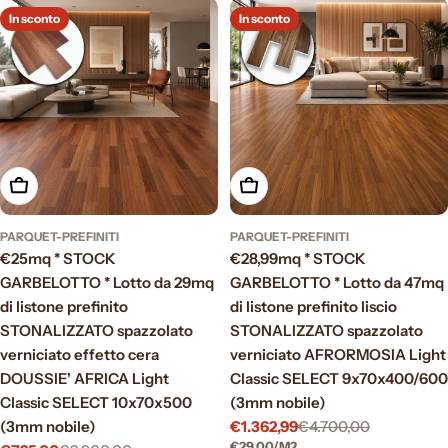
In sconto
In sconto
Aggiungi al carrello
Aggiungi al carrello
PARQUET-PREFINITI
PARQUET-PREFINITI
€25mq * STOCK
€28,99mq * STOCK
GARBELOTTO * Lotto da 29mq
GARBELOTTO * Lotto da 47mq
di listone prefinito
di listone prefinito liscio
STONALIZZATO spazzolato
STONALIZZATO spazzolato
verniciato effetto cera
verniciato AFRORMOSIA Light
DOUSSIE' AFRICA Light
Classic SELECT 9x70x400/600
Classic SELECT 10x70x500
(3mm nobile)
(3mm nobile)
€1.362,99
€4.700,00
Prezzo
Prezzo
PREZZO
PER
€29,00
/
M2