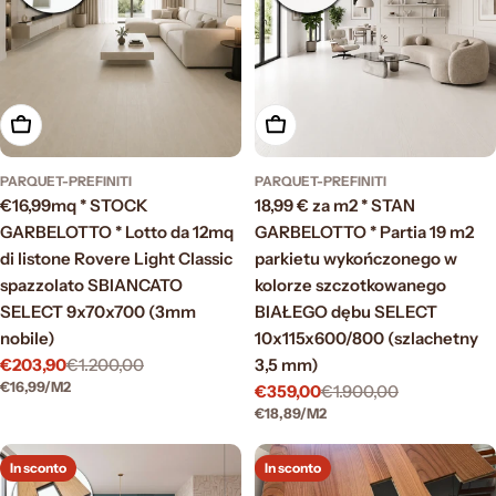
Aggiungi al carrello
Aggiungi al carrello
PARQUET-PREFINITI
PARQUET-PREFINITI
€16,99mq * STOCK
18,99 € za m2 * STAN
GARBELOTTO * Lotto da 12mq
GARBELOTTO * Partia 19 m2
di listone Rovere Light Classic
parkietu wykończonego w
spazzolato SBIANCATO
kolorze szczotkowanego
SELECT 9x70x700 (3mm
BIAŁEGO dębu SELECT
nobile)
10x115x600/800 (szlachetny
€203,90
€1.200,00
3,5 mm)
Prezzo
Prezzo
PREZZO
PER
€16,99
/
M2
€359,00
€1.900,00
di
normale
Prezzo
Prezzo
UNITARIO
PREZZO
PER
€18,89
/
M2
vendita
di
normale
UNITARIO
vendita
In sconto
In sconto