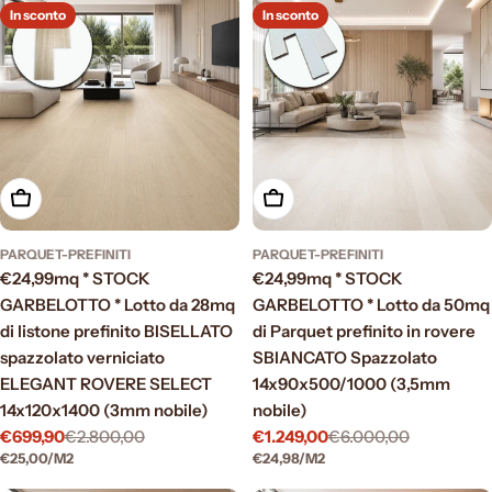
In sconto
In sconto
Aggiungi al carrello
Aggiungi al carrello
PARQUET-PREFINITI
PARQUET-PREFINITI
€24,99mq * STOCK
€24,99mq * STOCK
GARBELOTTO * Lotto da 28mq
GARBELOTTO * Lotto da 50mq
di listone prefinito BISELLATO
di Parquet prefinito in rovere
spazzolato verniciato
SBIANCATO Spazzolato
ELEGANT ROVERE SELECT
14x90x500/1000 (3,5mm
14x120x1400 (3mm nobile)
nobile)
€699,90
€2.800,00
€1.249,00
€6.000,00
Prezzo
Prezzo
Prezzo
Prezzo
PREZZO
PER
PREZZO
PER
€25,00
/
M2
€24,98
/
M2
di
normale
di
normale
UNITARIO
UNITARIO
vendita
vendita