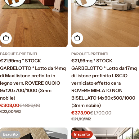
Aggiungi al carrello
Aggiungi al carrello
PARQUET-PREFINITI
PARQUET-PREFINITI
€21,99mq * STOCK
€21,99mq * STOCK
GARBELOTTO * Lotto da 14mq
GARBELOTTO * Lotto da 17mq
di Maxilistone prefinito in
di listone prefinito LISCIO
legno vern. ROVERE CUOIO
verniciato effetto cera
9x120x700/1000 (3mm
ROVERE MIELATO NON
nobile)
BISELLATO 14x90x500/1000
€308,00
€1.820,00
(3mm nobile)
Prezzo
Prezzo
PREZZO
PER
€22,00
/
M2
€373,90
€1.700,00
di
normale
Prezzo
Prezzo
UNITARIO
PREZZO
PER
€21,99
/
M2
vendita
di
normale
UNITARIO
vendita
Esaurito
In sconto