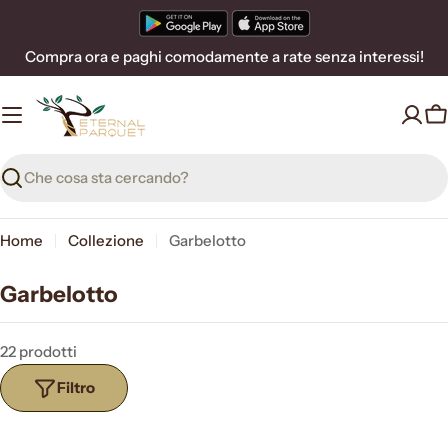
Vai
al
Compra ora e paghi comodamente a rate senza interessi!
contenuto
C
Ricerca
Home
Collezione
Garbelotto
Garbelotto
22 prodotti
Filtro