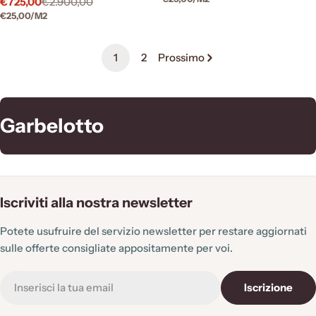
€725,00
€2.900,00
di
normale
Prezzo
Prezzo
UNITARIO
PREZZO
PER
€25,00
/
M2
vendita
di
normale
UNITARIO
vendita
1
2
Prossimo
C
Garbelotto
o
l
l
Iscriviti alla nostra newsletter
e
Potete usufruire del servizio newsletter per restare aggiornati
z
sulle offerte consigliate appositamente per voi.
i
E-
o
Iscrizione
mail
n