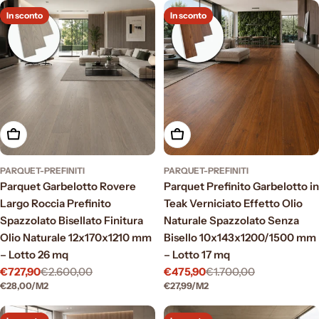
In sconto
In sconto
Aggiungi al carrello
Aggiungi al carrello
PARQUET-PREFINITI
PARQUET-PREFINITI
Parquet Garbelotto Rovere
Parquet Prefinito Garbelotto in
Largo Roccia Prefinito
Teak Verniciato Effetto Olio
Spazzolato Bisellato Finitura
Naturale Spazzolato Senza
Olio Naturale 12x170x1210 mm
Bisello 10x143x1200/1500 mm
– Lotto 26 mq
– Lotto 17 mq
€727,90
€2.600,00
€475,90
€1.700,00
Prezzo
Prezzo
Prezzo
Prezzo
PREZZO
PER
PREZZO
PER
€28,00
/
M2
€27,99
/
M2
di
normale
di
normale
UNITARIO
UNITARIO
vendita
vendita