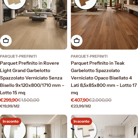
Aggiungi al carrello
Aggiungi al carrello
PARQUET-PREFINITI
PARQUET-PREFINITI
Parquet Prefinito in Rovere
Parquet Prefinito in Teak
Light Grand Garbelotto
Garbelotto Spazzolato
Spazzolato Verniciato Senza
Verniciato Opaco Bisellato 4
Bisello 9x120x800/1710 mm –
Lati 8,5x85x800 mm – Lotto 17
Lotto 15 mq
mq
€299,90
€1.500,00
€407,90
€2.000,00
Prezzo
Prezzo
Prezzo
Prezzo
PREZZO
PER
PREZZO
PER
€19,99
/
M2
€23,99
/
M2
di
normale
di
normale
UNITARIO
UNITARIO
vendita
vendita
In sconto
In sconto