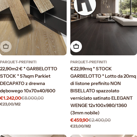
Esaurito
Aggiungi al carrello
PARQUET-PREFINITI
PARQUET-PREFINITI
22,90m2 € * GARBELOTTO
€22,99mq * STOCK
STOCK * 57sqm Parkiet
GARBELOTTO * Lotto da 20mq
DECAPATO z drewna
di listone prefinito NON
dębowego 10x70x40/600
BISELLATO spazzolato
€1.242,00
€8.000,00
verniciato satinato ELEGANT
Prezzo
Prezzo
PREZZO
PER
€23,00
/
M2
WENGE 12x100x980/1360
di
normale
UNITARIO
vendita
(3mm nobile)
€459,90
€2.400,00
Prezzo
Prezzo
PREZZO
PER
€23,00
/
M2
di
normale
UNITARIO
vendita