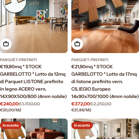
Aggiungi al carrello
Aggiungi al carrello
PARQUET-PREFINITI
PARQUET-PREFINITI
€19,90mq * STOCK
€21,90mq * STOCK
GARBELOTTO * Lotto da 12mq
GARBELOTTO * Lotto da 17mq
di Parquet LISTONE prefinito
di listone prefinito vern.
in legno ACERO vern.
CILIEGIO Europeo
14X90X500/800 (4mm nobile)
14x90x700/1000 (4mm nobile)
€240,00
€1.700,00
€372,00
€2.210,00
Prezzo
Prezzo
Prezzo
Prezzo
PREZZO
PER
PREZZO
PER
€20,00
/
M2
€21,88
/
M2
di
normale
di
normale
UNITARIO
UNITARIO
vendita
vendita
In sconto
In sconto