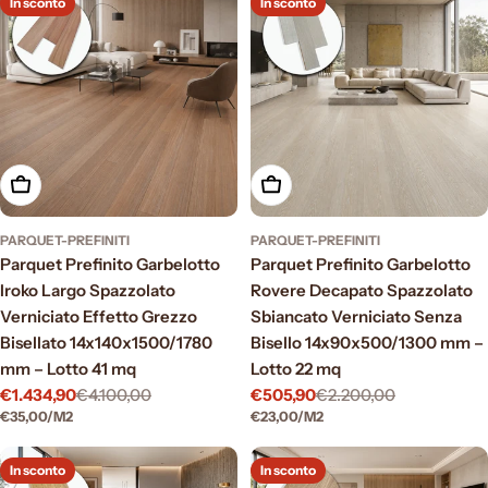
In sconto
In sconto
Aggiungi al carrello
Aggiungi al carrello
PARQUET-PREFINITI
PARQUET-PREFINITI
Parquet Prefinito Garbelotto
Parquet Prefinito Garbelotto
Iroko Largo Spazzolato
Rovere Decapato Spazzolato
Verniciato Effetto Grezzo
Sbiancato Verniciato Senza
Bisellato 14x140x1500/1780
Bisello 14x90x500/1300 mm –
mm – Lotto 41 mq
Lotto 22 mq
€1.434,90
€4.100,00
€505,90
€2.200,00
Prezzo
Prezzo
Prezzo
Prezzo
PREZZO
PER
PREZZO
PER
€35,00
/
M2
€23,00
/
M2
di
normale
di
normale
UNITARIO
UNITARIO
vendita
vendita
In sconto
In sconto