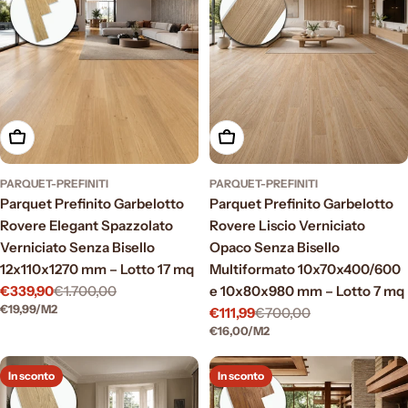
Aggiungi al carrello
Aggiungi al carrello
PARQUET-PREFINITI
PARQUET-PREFINITI
Parquet Prefinito Garbelotto
Parquet Prefinito Garbelotto
Rovere Elegant Spazzolato
Rovere Liscio Verniciato
Verniciato Senza Bisello
Opaco Senza Bisello
12x110x1270 mm – Lotto 17 mq
Multiformato 10x70x400/600
€339,90
€1.700,00
e 10x80x980 mm – Lotto 7 mq
Prezzo
Prezzo
PREZZO
PER
€19,99
/
M2
€111,99
€700,00
di
normale
Prezzo
Prezzo
UNITARIO
PREZZO
PER
€16,00
/
M2
vendita
di
normale
UNITARIO
vendita
In sconto
In sconto