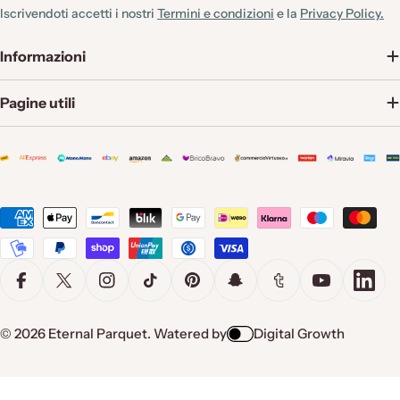
Iscrivendoti accetti i nostri
Termini e condizioni
e la
Privacy Policy.
e
:
Informazioni
Pagine utili
Metodi
di
pagamento
Facebook
X (Twitter)
Instagram
TikTok
Pinterest
Snapchat
Tumblr
YouTube
Linke
© 2026
Eternal Parquet
.
Watered by
Digital Growth