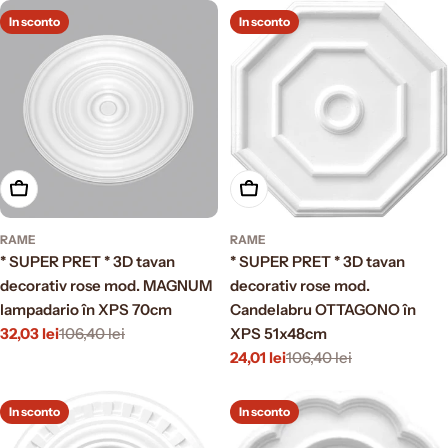
In sconto
In sconto
Aggiungi al carrello
Aggiungi al carrello
RAME
RAME
* SUPER PRET * 3D tavan
* SUPER PRET * 3D tavan
decorativ rose mod. MAGNUM
decorativ rose mod.
lampadario în XPS 70cm
Candelabru OTTAGONO în
32,03 lei
106,40 lei
XPS 51x48cm
Prezzo
Prezzo
24,01 lei
106,40 lei
di
normale
Prezzo
Prezzo
vendita
di
normale
vendita
In sconto
In sconto