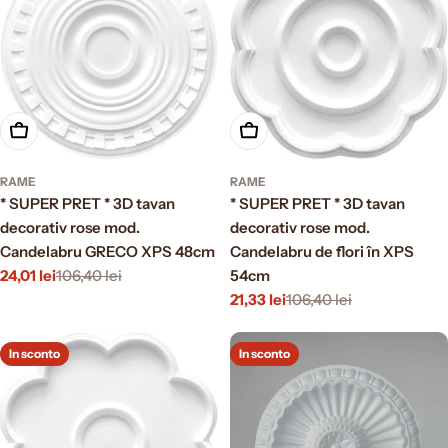
Aggiungi al carrello
Aggiungi al carrello
RAME
RAME
* SUPER PRET * 3D tavan
* SUPER PRET * 3D tavan
decorativ rose mod.
decorativ rose mod.
Candelabru GRECO XPS 48cm
Candelabru de flori în XPS
24,01 lei
106,40 lei
54cm
Prezzo
Prezzo
21,33 lei
106,40 lei
di
normale
Prezzo
Prezzo
vendita
di
normale
vendita
In sconto
In sconto