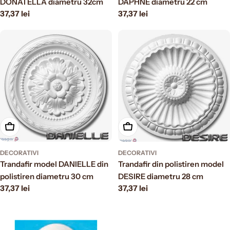
DONATELLA diametru 32cm
DAPHNE diametru 22 cm
Prezzo
37,37 lei
Prezzo
37,37 lei
normale
normale
Aggiungi al carrello
Aggiungi al carrello
DECORATIVI
DECORATIVI
Trandafir model DANIELLE din
Trandafir din polistiren model
polistiren diametru 30 cm
DESIRE diametru 28 cm
Prezzo
37,37 lei
Prezzo
37,37 lei
normale
normale