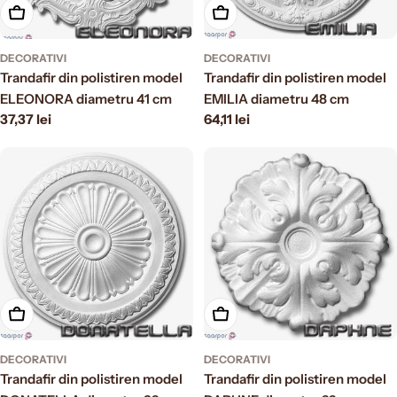
Aggiungi al carrello
Aggiungi al carrello
DECORATIVI
DECORATIVI
Trandafir din polistiren model
Trandafir din polistiren model
ELEONORA diametru 41 cm
EMILIA diametru 48 cm
Prezzo
37,37 lei
Prezzo
64,11 lei
normale
normale
Aggiungi al carrello
Aggiungi al carrello
DECORATIVI
DECORATIVI
Trandafir din polistiren model
Trandafir din polistiren model