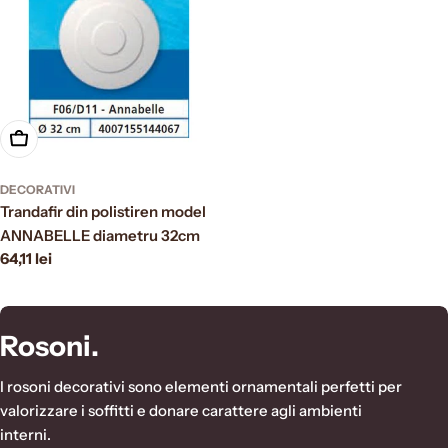
Aggiungi al carrello
DECORATIVI
Trandafir din polistiren model
ANNABELLE diametru 32cm
Prezzo
64,11 lei
normale
C
Rosoni.
o
I rosoni decorativi sono elementi ornamentali perfetti per
l
valorizzare i soffitti e donare carattere agli ambienti
interni.
l