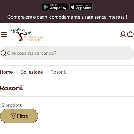
Vai
al
Compra ora e paghi comodamente a rate senza interessi!
contenuto
C
Ricerca
Home
Collezione
Rosoni.
Rosoni.
13 prodotti
Filtro