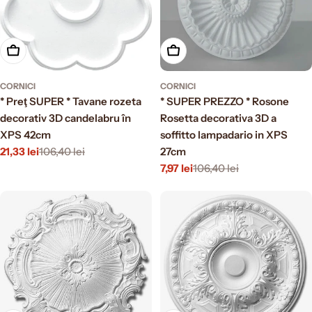
Aggiungi al carrello
Aggiungi al carrello
CORNICI
CORNICI
* Preţ SUPER * Tavane rozeta
* SUPER PREZZO * Rosone
decorativ 3D candelabru în
Rosetta decorativa 3D a
XPS 42cm
soffitto lampadario in XPS
21,33 lei
106,40 lei
27cm
Prezzo
Prezzo
7,97 lei
106,40 lei
di
normale
Prezzo
Prezzo
vendita
di
normale
vendita