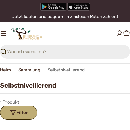
Zum
Inhalt
Jetzt kaufen und bequem in zinslosen Raten zahlen!
springen
W
Suchen
Heim
Sammlung
Selbstnivellierend
Selbstnivellierend
1 Produkt
Filter