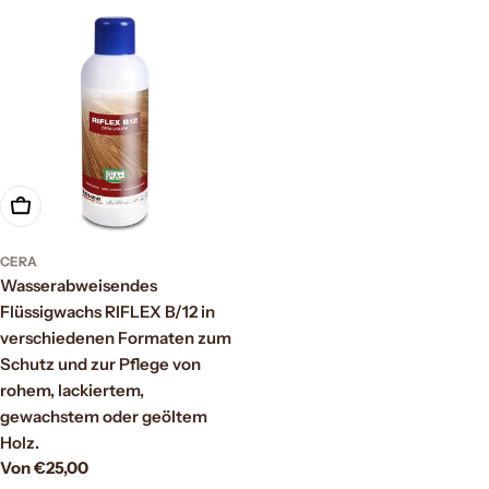
Wählen Sie Optionen
CERA
Wasserabweisendes
Flüssigwachs RIFLEX B/12 in
verschiedenen Formaten zum
Schutz und zur Pflege von
rohem, lackiertem,
gewachstem oder geöltem
Holz.
Regulärer
Von €25,00