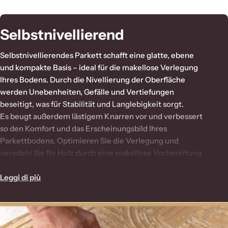
Preis
S
Selbstnivellierend
a
Selbstnivellierendes Parkett schafft eine glatte, ebene
m
und kompakte Basis – ideal für die makellose Verlegung
Ihres Bodens. Durch die Nivellierung der Oberfläche
m
werden Unebenheiten, Gefälle und Vertiefungen
l
beseitigt, was für Stabilität und Langlebigkeit sorgt.
u
Es beugt außerdem lästigem Knarren vor und verbessert
so den Komfort und das Erscheinungsbild Ihres
n
Parkettbodens. Optimieren Sie die Verlegung und
g
veredeln Sie Ihr Holz durch eine makellose Vorbereitung.
:
Entscheiden Sie sich für die Qualität und Professionalität
von Eternal Parquet und erzielen Sie Ergebnisse, die
Leggi di più
Ihren Erwartungen gerecht werden.