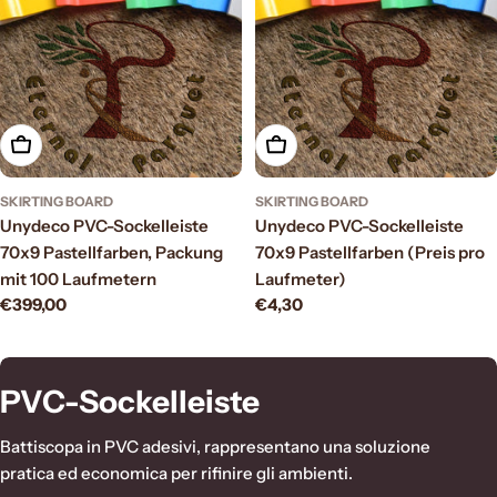
Wählen Sie Optionen
Wählen Sie Optionen
SKIRTING BOARD
SKIRTING BOARD
Unydeco PVC-Sockelleiste
Unydeco PVC-Sockelleiste
70x9 Pastellfarben, Packung
70x9 Pastellfarben (Preis pro
mit 100 Laufmetern
Laufmeter)
Regulärer
€399,00
Regulärer
€4,30
Preis
Preis
S
PVC-Sockelleiste
a
Battiscopa in PVC adesivi, rappresentano una soluzione
m
pratica ed economica per rifinire gli ambienti.