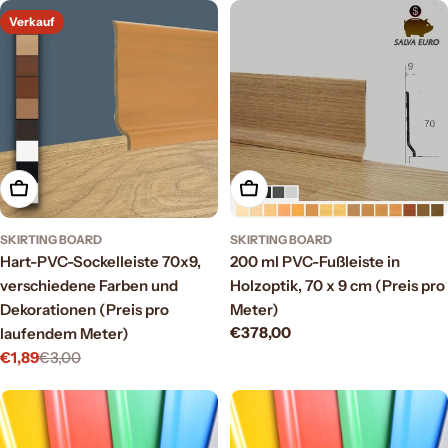
Verkauf
Wählen Sie Optionen
Wählen Sie Optionen
SKIRTING BOARD
SKIRTING BOARD
Hart-PVC-Sockelleiste 70x9,
200 ml PVC-Fußleiste in
verschiedene Farben und
Holzoptik, 70 x 9 cm (Preis pro
Dekorationen (Preis pro
Meter)
Regulärer
€378,00
laufendem Meter)
Preis
€1,89
€3,00
Verkaufspreis
Regulärer
Preis