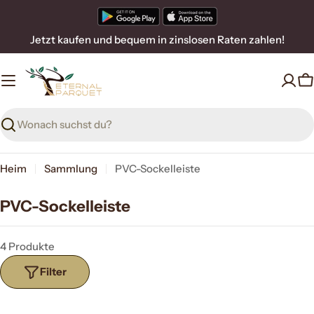
Zum
Inhalt
Jetzt kaufen und bequem in zinslosen Raten zahlen!
springen
W
Suchen
Heim
Sammlung
PVC-Sockelleiste
PVC-Sockelleiste
4 Produkte
Filter