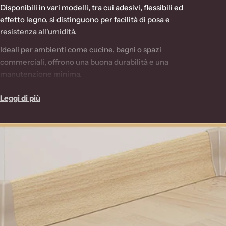
m
Disponibili in vari modelli, tra cui adesivi, flessibili ed
l
effetto legno, si distinguono per facilità di posa e
resistenza all'umidità.
u
Ideali per ambienti come cucine, bagni o spazi
n
commerciali, offrono una buona durabilità e una
g
manutenzione minima.
:
Grazie alla vasta gamma di colori e finiture, si adattano a
Leggi di più
diversi stili di arredamento.
Sono perfetti per chi cerca una soluzione veloce,
funzionale e conveniente.