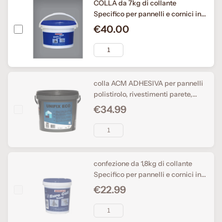
COLLA da 7kg di collante
Specifico per pannelli e cornici in
polistirolo
€40.00
colla ACM ADHESIVA per pannelli
polistirolo, rivestimenti parete,
boiserie
€34.99
confezione da 1,8kg di collante
Specifico per pannelli e cornici in
polistirolo, rapida asciugatura,
€22.99
antimuffa, effetto ventosa