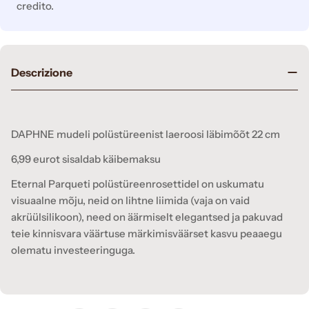
credito.
Descrizione
DAPHNE mudeli polüstüreenist laeroosi läbimõõt 22 cm
6,99 eurot sisaldab käibemaksu
Eternal Parqueti polüstüreenrosettidel on uskumatu
visuaalne mõju, neid on lihtne liimida (vaja on vaid
akrüülsilikoon), need on äärmiselt elegantsed ja pakuvad
teie kinnisvara väärtuse märkimisväärset kasvu peaaegu
olematu investeeringuga.