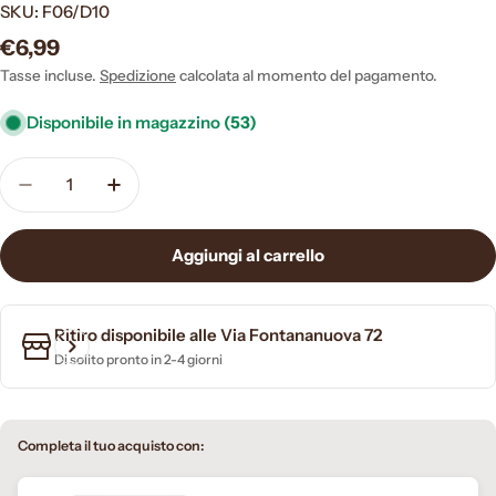
SKU:
F06/D10
Prezzo
€6,99
normale
Tasse incluse.
Spedizione
calcolata al momento del pagamento.
Disponibile in magazzino
(53)
Quantità
Diminuisci la quantità per DAPHNE mudel polüstür
Aumenta la quantità per DAPHNE mudel p
Aggiungi al carrello
Ritiro disponibile alle
Via Fontananuova 72
Di solito pronto in 2-4 giorni
Completa il tuo acquisto con: