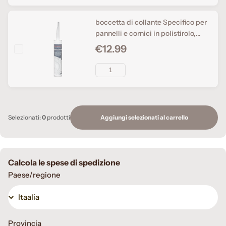
boccetta di collante Specifico per
pannelli e cornici in polistirolo,
rapida asciugatura, antimuffa,
€12.99
effetto ventosa.
Aggiungi selezionati al carrello
Selezionati:
0
prodotti
Calcola le spese di spedizione
Paese/regione
Provincia