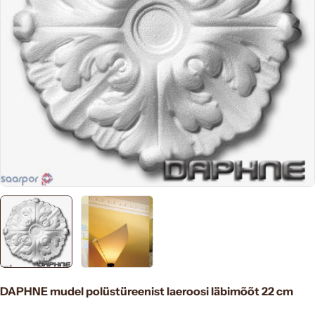
Apri supporto 0 in modalità modale
DAPHNE mudel polüstüreenist laeroosi läbimõõt 22 cm