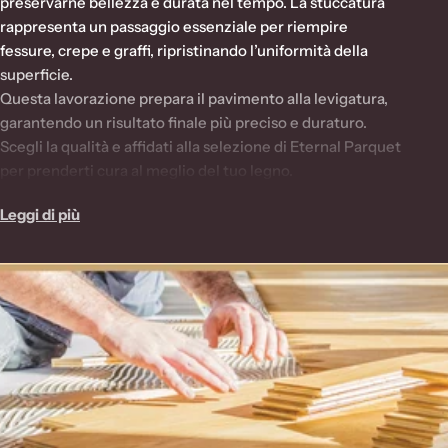
l
preservarne bellezza e durata nel tempo. La stuccatura
rappresenta un passaggio essenziale per riempire
l
fessure, crepe e graffi, ripristinando l’uniformità della
e
superficie.
z
Questa lavorazione prepara il pavimento alla levigatura,
garantendo un risultato finale più preciso e duraturo.
i
Scegli la qualità e affidati alla selezione di Eternal Parquet
o
per prenderti cura al meglio del tuo legno.
n
Leggi di più
e
: