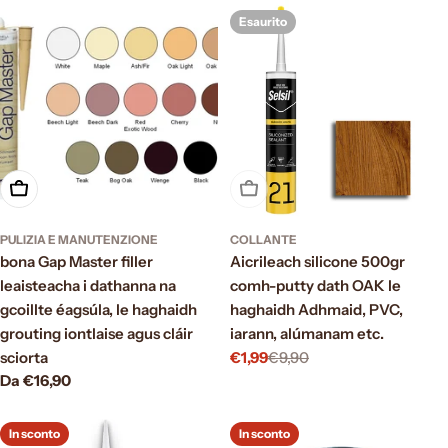
Esaurito
Scegli le opzioni
Esaurito
PULIZIA E MANUTENZIONE
COLLANTE
bona Gap Master filler
Aicrileach silicone 500gr
leaisteacha i dathanna na
comh-putty dath OAK le
gcoillte éagsúla, le haghaidh
haghaidh Adhmaid, PVC,
grouting iontlaise agus cláir
iarann, alúmanam etc.
sciorta
€1,99
€9,90
Prezzo
Prezzo
Prezzo
Da €16,90
di
normale
normale
vendita
In sconto
In sconto