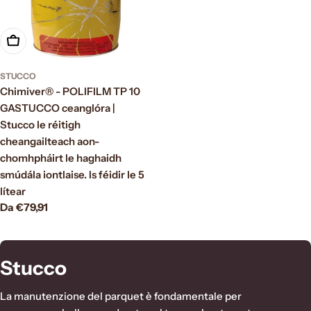
Scegli le opzioni
STUCCO
Chimiver® - POLIFILM TP 10
GASTUCCO ceanglóra |
Stucco le réitigh
cheangailteach aon-
chomhpháirt le haghaidh
smúdála iontlaise. Is féidir le 5
lítear
Prezzo
Da €79,91
normale
C
Stucco
o
La manutenzione del parquet è fondamentale per