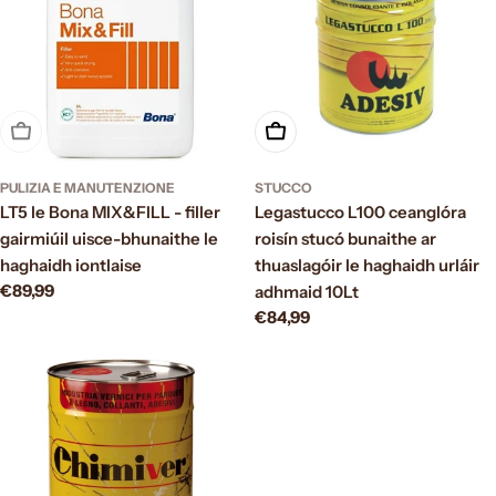
Esaurito
Aggiungi al carrello
PULIZIA E MANUTENZIONE
STUCCO
LT5 le Bona MIX&FILL - filler
Legastucco L100 ceanglóra
gairmiúil uisce-bhunaithe le
roisín stucó bunaithe ar
haghaidh iontlaise
thuaslagóir le haghaidh urláir
Prezzo
€89,99
adhmaid 10Lt
normale
Prezzo
€84,99
normale