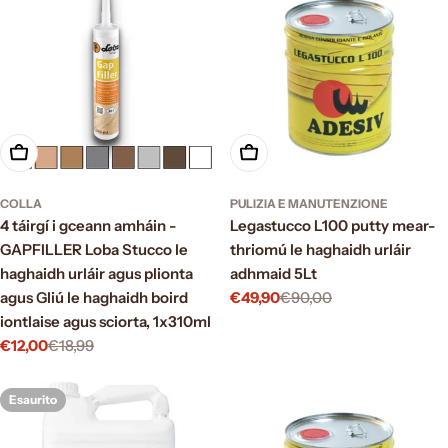
Scegli le opzioni
Aggiungi al carrello
COLLA
PULIZIA E MANUTENZIONE
4 táirgí i gceann amháin -
Legastucco L100 putty mear-
GAPFILLER Loba Stucco le
thriomú le haghaidh urláir
haghaidh urláir agus plionta
adhmaid 5Lt
agus Gliú le haghaidh boird
€49,90
€90,00
Prezzo
Prezzo
iontlaise agus sciorta, 1x310ml
di
normale
vendita
€12,00
€18,99
Prezzo
Prezzo
di
normale
vendita
Esaurito