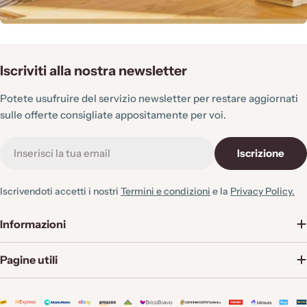
Iscriviti alla nostra newsletter
Potete usufruire del servizio newsletter per restare aggiornati
sulle offerte consigliate appositamente per voi.
E-
Iscrizione
mail
Iscrivendoti accetti i nostri
Termini e condizioni
e la
Privacy Policy.
Informazioni
Pagine utili