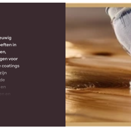
Eeuwig
eften in
en,
ngen voor
e coatings
zijn
 de
 en
en en
oer.