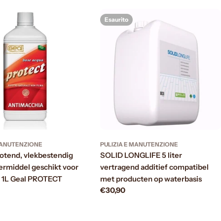
Esaurito
 MANUTENZIONE
PULIZIA E MANUTENZIONE
otend, vlekbestendig
SOLID LONGLIFE 5 liter
rmiddel geschikt voor
vertragend additief compatibel
a 1L Geal PROTECT
met producten op waterbasis
Prezzo
€30,90
normale