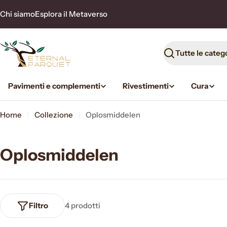
Vai
Chi siamo
Esplora il Metaverso
al
contenuto
Ricerca
Pavimenti e complementi
Rivestimenti
Cura
Home
Collezione
Oplosmiddelen
Oplosmiddelen
Filtro
4 prodotti