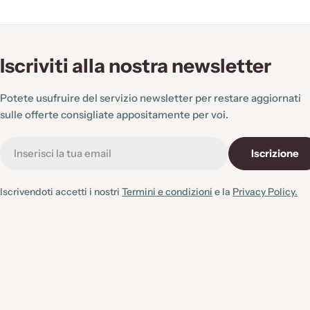
n
e
Iscriviti alla nostra newsletter
:
Potete usufruire del servizio newsletter per restare aggiornati
sulle offerte consigliate appositamente per voi.
E-
Iscrizione
mail
Iscrivendoti accetti i nostri
Termini e condizioni
e la
Privacy Policy.