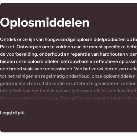
C
Oplosmiddelen
o
Ontdek onze lijn van hoogwaardige oplosmiddelproducten op 
l
Parket. Ontworpen om te voldoen aan de meest specifieke beho
de voorbereiding, onderhoud en reparatie van hardhouten vloer
l
bieden onze oplosmiddelen betrouwbare en effectieve oplossi
een breed scala aan toepassingen. Van het verwijderen van oud
e
tot het reinigen en regelmatig onderhoud, onze oplosmiddelen 
geformuleerd om uitstekende resultaten te garanderen zonder
z
integriteit van het hout in gevaar te brengen. Kies voor kwaliteit
betrouwbaarheid met onze Eternal Parket-oplosmiddelproduct
i
zorg voor een altijd glanzende en goed verzorgde hardhouten vl
Leggi di più
o