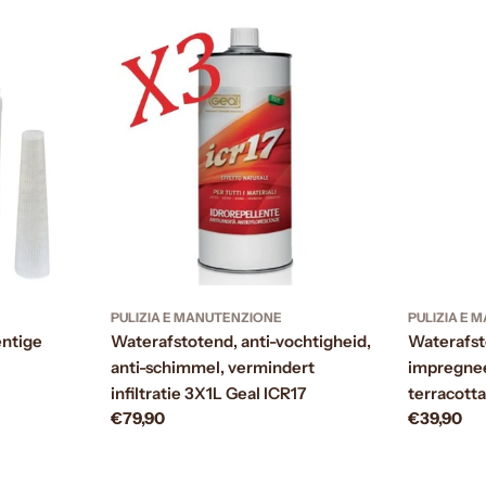
PULIZIA E MANUTENZIONE
PULIZIA E
ntige
Waterafstotend, anti-vochtigheid,
Waterafst
anti-schimmel, vermindert
impregnee
infiltratie 3X1L Geal ICR17
terracott
Prezzo
€79,90
Prezzo
€39,90
normale
normale