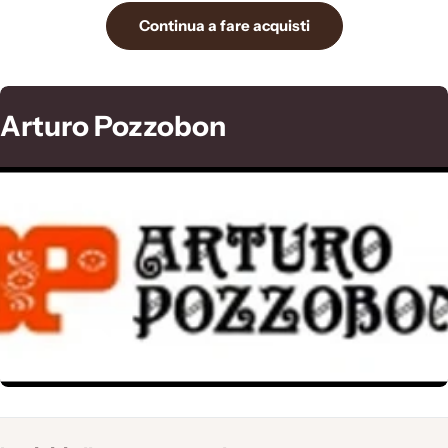
Continua a fare acquisti
C
Arturo Pozzobon
o
l
l
e
z
i
o
n
e