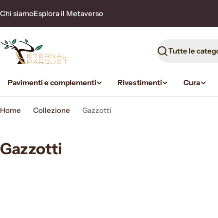
Vai
Chi siamo
Esplora il Metaverso
al
contenuto
Ricerca
Pavimenti e complementi
Rivestimenti
Cura
Home
Collezione
Gazzotti
Gazzotti