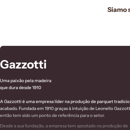
Siamo s
C
Gazzotti
o
Uma paixão pela madeira
l
que dura desde 1910
l
A Gazzotti é uma empresa líder na produção de parquet tradicio
acabado. Fundada em 1910 graças à intuição de Leonello Gazzott
e
então tem sido um ponto de referência para o setor.
Desde a sua fundação, a empresa tem apostado na produção de