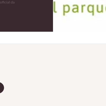
ficial da
s, os
es de
ão e
osa de
 de