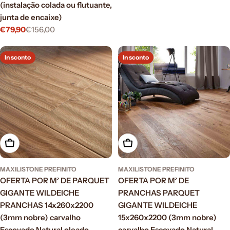
normale
(instalação colada ou flutuante,
junta de encaixe)
€79,90
€156,00
Prezzo
Prezzo
di
normale
vendita
In sconto
In sconto
Aggiungi al carrello
Aggiungi al carrello
MAXILISTONE PREFINITO
MAXILISTONE PREFINITO
OFERTA POR M² DE PARQUET
OFERTA POR M² DE
GIGANTE WILDEICHE
PRANCHAS PARQUET
PRANCHAS 14x260x2200
GIGANTE WILDEICHE
(3mm nobre) carvalho
15x260x2200 (3mm nobre)
Escovado Natural oleado
carvalho Escovado Natural