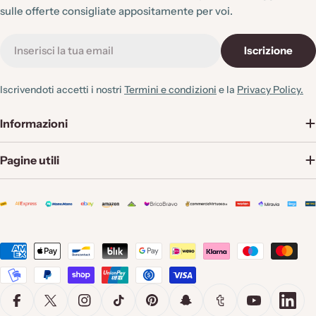
sulle offerte consigliate appositamente per voi.
E-
Iscrizione
mail
Iscrivendoti accetti i nostri
Termini e condizioni
e la
Privacy Policy.
Informazioni
Pagine utili
Metodi
di
pagamento
Facebook
X (Twitter)
Instagram
TikTok
Pinterest
Snapchat
Tumblr
YouTube
Linke