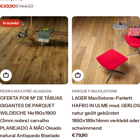
€69,90
€144,00
Prezzo
Prezzo
di
normale
vendita
In sconto
Aggiungi al carrello
Aggiungi al carrello
PEDRA MAXI PRÉ-ACABADA
PARQUET-MAXILISTONE
OFERTA POR M² DE TÁBUAS
LAGER Maxilistone-Parkett
GIGANTES DE PARQUET
HAFRO IN ULME mod. GERLOS
WILDEICHE 14x190x1900
natur geölt gebürstet
(3mm nobre) carvalho
1860x189x14mm verklebt oder
PLANEJADO À MÃO Oleado
schwimmend
Prezzo
€79,90
natural Antiquedo Biselado