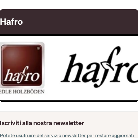
C
Hafro
o
l
l
e
z
i
o
n
e
:
Iscriviti alla nostra newsletter
Potete usufruire del servizio newsletter per restare aggiornati