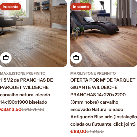
In sconto
In sconto
Aggiungi al carrello
Aggiungi al carrello
MAXILISTONE PREFINITO
MAXILISTONE PREFINITO
115M2 de PRANCHAS DE
OFERTA POR M² DE PARQUET
PARQUET WILDEICHE
GIGANTE WILDEICHE
carvalho natural oleado
PRANCHAS 14x220x2200
14x190x1900 biselado
(3mm nobre) carvalho
€8.613,50
€21.275,00
Escovado Natural oleado
Prezzo
Prezzo
Antiquedo Biselado (instalação
di
normale
vendita
colada ou flutuante, click joint)
€88,00
€159,00
Prezzo
Prezzo