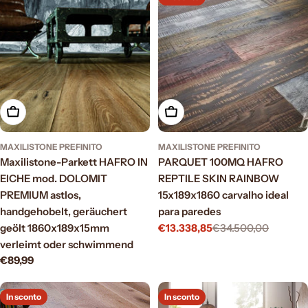
Aggiungi al carrello
Aggiungi al carrello
MAXILISTONE PREFINITO
MAXILISTONE PREFINITO
Maxilistone-Parkett HAFRO IN
PARQUET 100MQ HAFRO
EICHE mod. DOLOMIT
REPTILE SKIN RAINBOW
PREMIUM astlos,
15x189x1860 carvalho ideal
handgehobelt, geräuchert
para paredes
geölt 1860x189x15mm
€13.338,85
€34.500,00
Prezzo
Prezzo
verleimt oder schwimmend
di
normale
Prezzo
€89,99
vendita
normale
In sconto
In sconto