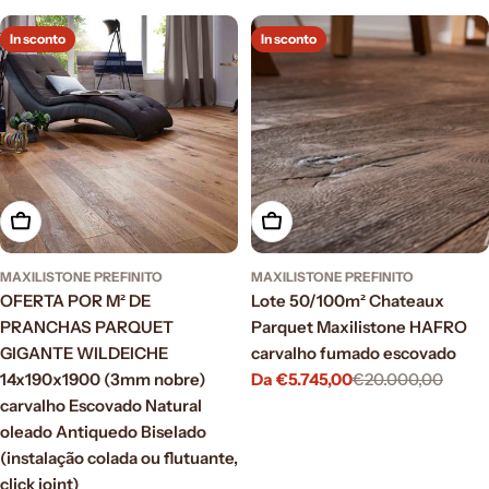
di
normale
vendita
In sconto
In sconto
Aggiungi al carrello
Scegli le opzioni
MAXILISTONE PREFINITO
MAXILISTONE PREFINITO
OFERTA POR M² DE
Lote 50/100m² Chateaux
PRANCHAS PARQUET
Parquet Maxilistone HAFRO
GIGANTE WILDEICHE
carvalho fumado escovado
14x190x1900 (3mm nobre)
Da €5.745,00
€20.000,00
Prezzo
Prezzo
carvalho Escovado Natural
di
normale
vendita
oleado Antiquedo Biselado
(instalação colada ou flutuante,
click joint)