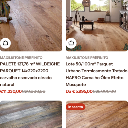
Aggiungi al carrello
Scegli le opzioni
MAXILISTONE PREFINITO
MAXILISTONE PREFINITO
PALETE 127,78 m² WILDEICHE
Lote 50/100m² Parquet
PARQUET 14x220x2200
Urbano Termicamente Tratado
carvalho escovado oleado
HAFRO Carvalho Óleo Efeito
natural
Mosquete
€11.230,00
€20.000,00
Da €5.995,00
€25.000,00
Prezzo
Prezzo
Prezzo
Prezzo
di
normale
di
normale
vendita
vendita
In sconto