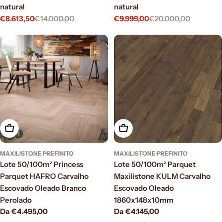
natural
natural
€8.613,50
€14.000,00
€9.999,00
€20.000,00
Prezzo
Prezzo
Prezzo
Prezzo
di
normale
di
normale
vendita
vendita
Scegli le opzioni
Scegli le opzioni
MAXILISTONE PREFINITO
MAXILISTONE PREFINITO
Lote 50/100m² Princess
Lote 50/100m² Parquet
Parquet HAFRO Carvalho
Maxilistone KULM Carvalho
Escovado Oleado Branco
Escovado Oleado
Perolado
1860x148x10mm
Prezzo
Da €4.495,00
Prezzo
Da €4.145,00