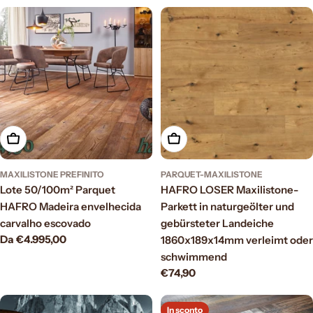
normale
normale
Scegli le opzioni
Aggiungi al carrello
MAXILISTONE PREFINITO
PARQUET-MAXILISTONE
Lote 50/100m² Parquet
HAFRO LOSER Maxilistone-
HAFRO Madeira envelhecida
Parkett in naturgeölter und
carvalho escovado
gebürsteter Landeiche
Prezzo
Da €4.995,00
1860x189x14mm verleimt oder
normale
schwimmend
Prezzo
€74,90
normale
In sconto