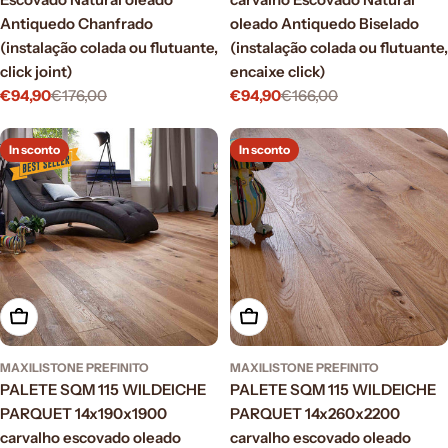
Antiquedo Chanfrado
oleado Antiquedo Biselado
(instalação colada ou flutuante,
(instalação colada ou flutuante,
click joint)
encaixe click)
€94,90
€176,00
€94,90
€166,00
Prezzo
Prezzo
Prezzo
Prezzo
di
normale
di
normale
vendita
vendita
In sconto
In sconto
Aggiungi al carrello
Aggiungi al carrello
MAXILISTONE PREFINITO
MAXILISTONE PREFINITO
PALETE SQM 115 WILDEICHE
PALETE SQM 115 WILDEICHE
PARQUET 14x190x1900
PARQUET 14x260x2200
carvalho escovado oleado
carvalho escovado oleado