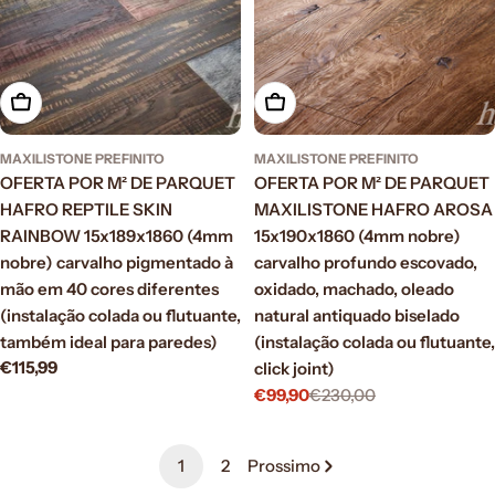
Aggiungi al carrello
Aggiungi al carrello
MAXILISTONE PREFINITO
MAXILISTONE PREFINITO
OFERTA POR M² DE PARQUET
OFERTA POR M² DE PARQUET
HAFRO REPTILE SKIN
MAXILISTONE HAFRO AROSA
RAINBOW 15x189x1860 (4mm
15x190x1860 (4mm nobre)
nobre) carvalho pigmentado à
carvalho profundo escovado,
mão em 40 cores diferentes
oxidado, machado, oleado
(instalação colada ou flutuante,
natural antiquado biselado
também ideal para paredes)
(instalação colada ou flutuante,
Prezzo
€115,99
click joint)
normale
€99,90
€230,00
Prezzo
Prezzo
di
normale
vendita
1
2
Prossimo