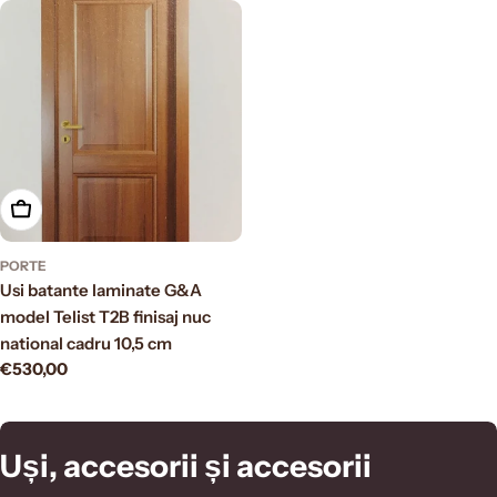
Aggiungi al carrello
PORTE
Usi batante laminate G&A
model Telist T2B finisaj nuc
national cadru 10,5 cm
Prezzo
€530,00
normale
C
Uși, accesorii și accesorii