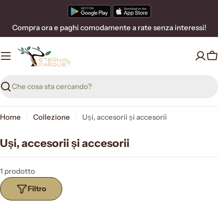
Vai
al
Compra ora e paghi comodamente a rate senza interessi!
contenuto
C
Ricerca
Home
Collezione
Uși, accesorii și accesorii
Uși, accesorii și accesorii
1 prodotto
Filtro