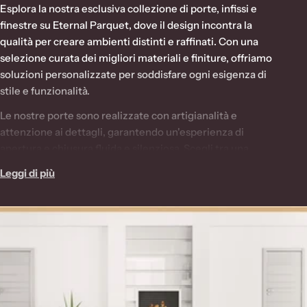
o
Esplora la nostra esclusiva collezione di porte, infissi e
l
finestre su Eternal Parquet, dove il design incontra la
qualità per creare ambienti distinti e raffinati. Con una
l
selezione curata dei migliori materiali e finiture, offriamo
e
soluzioni personalizzate per soddisfare ogni esigenza di
z
stile e funzionalità.
i
Le nostre porte sono realizzate con artigianalità e
attenzione ai dettagli, garantendo un'esperienza di
o
apertura e chiusura fluida e silenziosa. Scegli tra una
n
varietà di stili, da quelli classici e intramontabili a quelli
Leggi di più
e
più moderni e contemporanei, per aggiungere un tocco
distintivo alla tua casa.
: