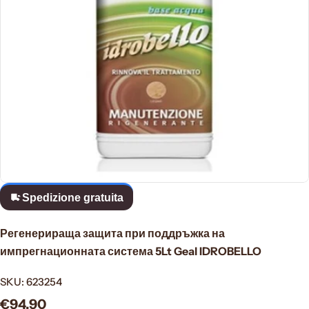
Apri supporto 0 in modalità modale
Spedizione gratuita
Регенерираща защита при поддръжка на
импрегнационната система 5Lt Geal IDROBELLO
SKU:
623254
Prezzo
€94,90