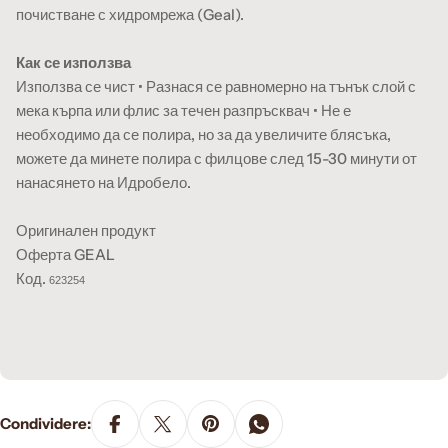
почистване с хидромрежа (Geal).
Как се използва
Използва се чист • Разнася се равномерно на тънък слой с
мека кърпа или флис за течен разпръсквач • Не е
необходимо да се полира, но за да увеличите блясъка,
можете да минете полира с филцове след 15-30 минути от
нанасянето на Идробело.
Оригинален продукт
Оферта GEAL
Код.
623254
Condividere: