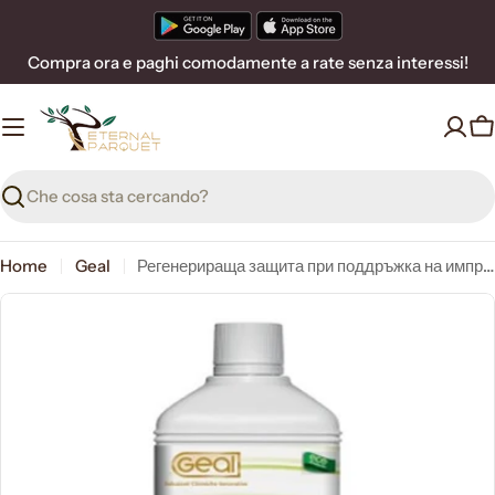
Vai
al
Compra ora e paghi comodamente a rate senza interessi!
contenuto
C
Ricerca
Home
Geal
Регенерираща защита при поддръжка на импрегнационната система 5Lt Geal IDROBELLO