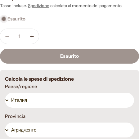
normale
Tasse incluse.
Spedizione
calcolata al momento del pagamento.
Esaurito
Quantità
Diminuisci la quantità per Регенерираща защит
Aumenta la quantità per Регенерираща
Esaurito
Calcola le spese di spedizione
Paese/regione
Provincia