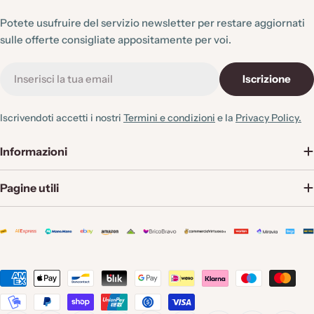
Potete usufruire del servizio newsletter per restare aggiornati
sulle offerte consigliate appositamente per voi.
E-
Iscrizione
mail
Iscrivendoti accetti i nostri
Termini e condizioni
e la
Privacy Policy.
Informazioni
Pagine utili
Metodi
di
pagamento