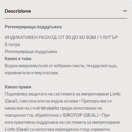
Descrizione
Регенерираща поддръжка
ИНДИКАТИВЕН РАЗХОД: ОТ 30 ДО 50 SQM / 1 ЛИТЪР
5 литра
Регенерираща поддръжка
Какво е това
Водна микроемулсия от избрани смоли, твърди восъци,
изравнители и емулгатори.
Какво прави
Подновява защитата на системата за импрегниране Linfo
(Geal), смесена или на водна основа • Препоръчва се
нанасяне на слой Idrobello преди използване на
повърхността, обработена с IDROTOP (GEAL) • При
консервативна поддръжка на системата за импрегниране
Linfo (Geal) се използва периодично след нормално