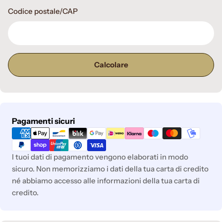
Codice postale/CAP
Calcolare
Metodi
Pagamenti sicuri
di
pagamento
I tuoi dati di pagamento vengono elaborati in modo
sicuro. Non memorizziamo i dati della tua carta di credito
né abbiamo accesso alle informazioni della tua carta di
credito.