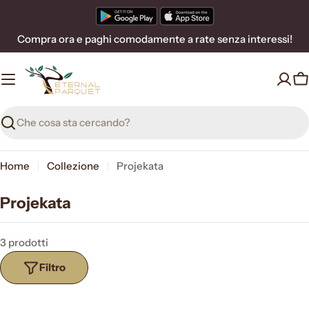
Vai
al
Compra ora e paghi comodamente a rate senza interessi!
contenuto
C
Ricerca
Home
Collezione
Projekata
Projekata
3 prodotti
Filtro