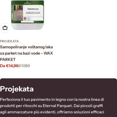
Scegli le opzioni
PROJEKATA
Samopoliranje voštanog laka
za parket na bazi vode - WAX
PARKET
Da €14,96
€17,80
Prezzo
Prezzo
di
normale
vendita
C
Projekata
o
Perfeziona il tuo pavimento in legno con la nostra linea di
l
prodotti per ritocchi su Eternal Parquet. Dai piccoli graffi
agli ammaccature più evidenti, offriamo soluzioni efficaci
l