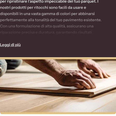
per ripristinare l'aspetto impeccabile del tuo parquet. I
e
nostri prodotti per ritocchi sono facili da usare e
z
disponibili in una vasta gamma di colori per abbinarsi
perfettamente alla tonalità del tuo pavimento esistente.
i
Con una formulazione di alta qualità, assicurano una
o
riparazione precisa e duratura, garantendo risultati
n
professionali e soddisfacenti. Scegli la nostra linea di
prodotti per ritocchi e mantieni il tuo pavimento in legno
Leggi di più
e
sempre splendente e ben curato su Eternal Parquet.
: