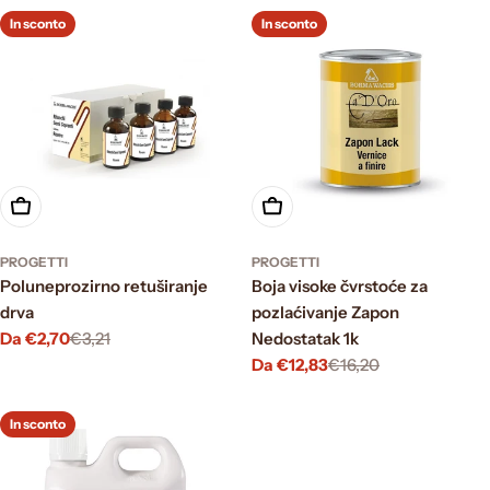
In sconto
In sconto
Scegli le opzioni
Scegli le opzioni
PROGETTI
PROGETTI
Poluneprozirno retuširanje
Boja visoke čvrstoće za
drva
pozlaćivanje Zapon
Da €2,70
€3,21
Nedostatak 1k
Prezzo
Prezzo
Da €12,83
€16,20
di
normale
Prezzo
Prezzo
vendita
di
normale
vendita
In sconto