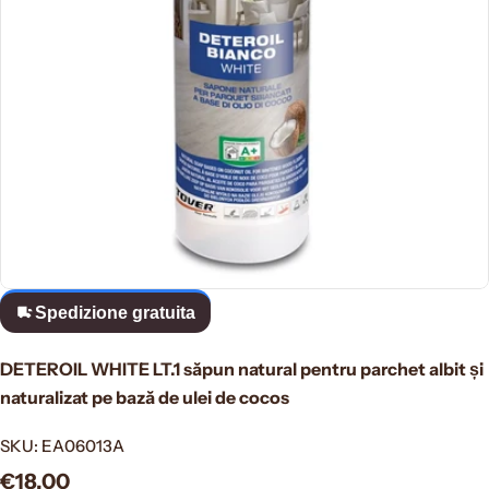
Apri supporto 0 in modalità modale
Spedizione gratuita
DETEROIL WHITE LT.1 săpun natural pentru parchet albit și
naturalizat pe bază de ulei de cocos
SKU:
EA06013A
Prezzo
€18,00