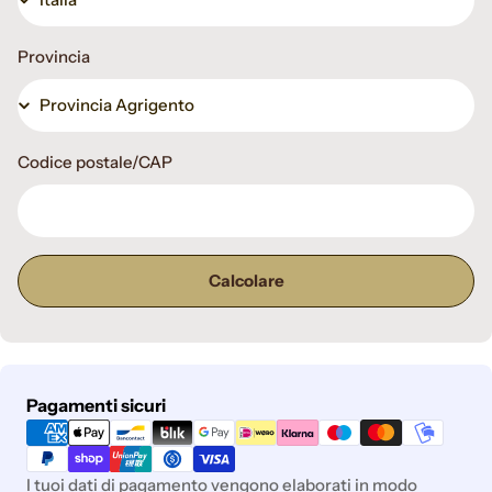
Provincia
Codice postale/CAP
Calcolare
Metodi
Pagamenti sicuri
di
pagamento
I tuoi dati di pagamento vengono elaborati in modo