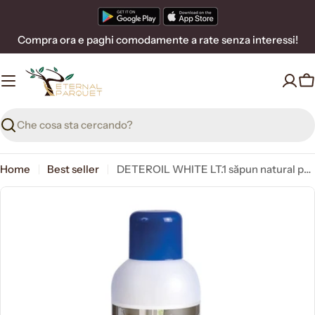
Vai
al
Compra ora e paghi comodamente a rate senza interessi!
contenuto
C
Ricerca
Home
Best seller
DETEROIL WHITE LT.1 săpun natural pentru parchet albit și naturalizat pe bază de ulei de cocos