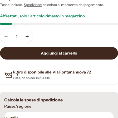
normale
Tasse incluse.
Spedizione
calcolata al momento del pagamento.
Affrettati, solo
1
articolo rimasto in magazzino.
Quantità
Diminuisci la quantità per DETEROIL WHITE LT.1 săpu
Aumenta la quantità per DETEROIL WHITE L
Aggiungi al carrello
Ritiro disponibile alle
Via Fontananuova 72
Gata, de obicei, în 2-4 zile
Calcola le spese di spedizione
Paese/regione