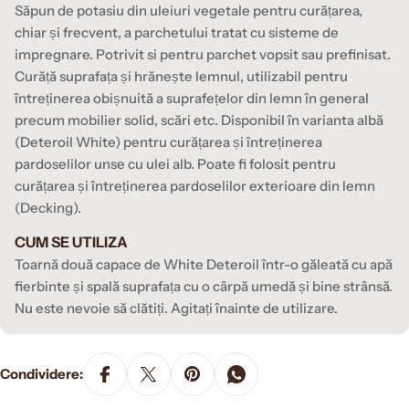
Săpun de potasiu din uleiuri vegetale pentru curățarea,
chiar și frecvent, a parchetului tratat cu sisteme de
impregnare. Potrivit si pentru parchet vopsit sau prefinisat.
Curăță suprafața și hrănește lemnul, utilizabil pentru
întreținerea obișnuită a suprafețelor din lemn în general
precum mobilier solid, scări etc. Disponibil în varianta albă
(Deteroil White) pentru curățarea și întreținerea
pardoselilor unse cu ulei alb. Poate fi folosit pentru
curățarea și întreținerea pardoselilor exterioare din lemn
(Decking).
CUM SE UTILIZA
Toarnă două capace de White Deteroil într-o găleată cu apă
fierbinte și spală suprafața cu o cârpă umedă și bine strânsă.
Nu este nevoie să clătiți. Agitați înainte de utilizare.
Condividere: