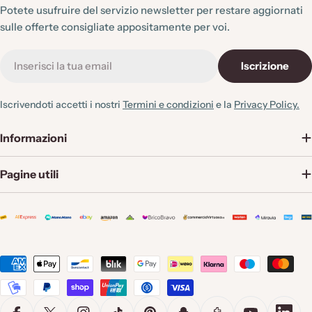
Potete usufruire del servizio newsletter per restare aggiornati
sulle offerte consigliate appositamente per voi.
E-
Iscrizione
mail
Iscrivendoti accetti i nostri
Termini e condizioni
e la
Privacy Policy.
Informazioni
Pagine utili
Metodi
di
pagamento