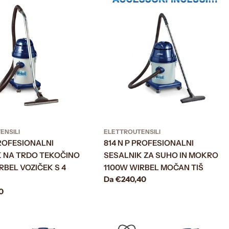
ENSILI
ELETTROUTENSILI
PROFESIONALNI
814 N P PROFESIONALNI
K NA TRDO TEKOČINO
SESALNIK ZA SUHO IN MOKRO
RBEL VOZIČEK S 4
1100W WIRBEL MOČAN TIŠ
Prezzo
Da €240,40
normale
0