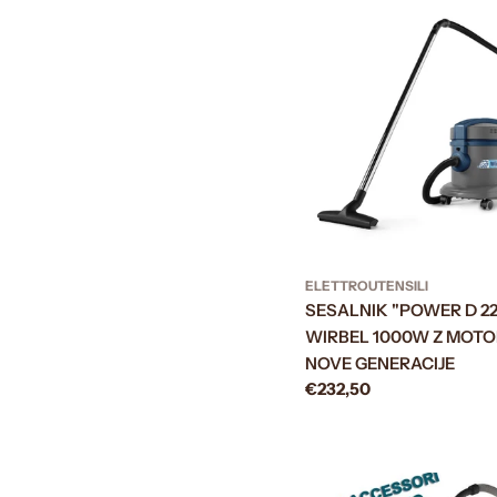
ELETTROUTENSILI
SESALNIK "POWER D 22
WIRBEL 1000W Z MOT
NOVE GENERACIJE
Prezzo
€232,50
normale