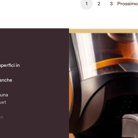
1
2
3
Prossimo
perfici in
 anche
 una
uet
on