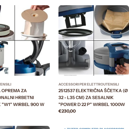
ENSILI
ACCESSORI PER ELETTROUTENSILI
 OPREMA ZA
2512537 ELEKTRIČNA ŠČETKA (Ø
ONALNI HRBETNI
32 - L35 CM) ZA SESALNIK
 "W1" WIRBEL 900 W
"POWER D 22 P" WIRBEL 1000W
0
Prezzo
€230,00
normale