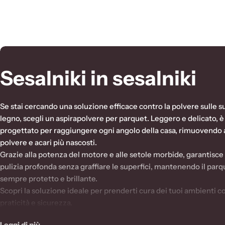
C
Sesalniki in sesalniki
o
Se stai cercando una soluzione efficace contro la polvere sulle su
l
legno, scegli un aspirapolvere per parquet. Leggero e delicato, è
progettato per raggiungere ogni angolo della casa, rimuovendo
l
polvere e acari più nascosti.
Grazie alla potenza del motore e alle setole morbide, garantisce
e
pulizia profonda senza graffiare le superfici, mantenendo il parq
sempre protetto e brillante.
z
Scopri la soluzione ideale per prenderti cura dei tuoi ambienti c
praticità e sicurezza.
i
Leggi di più