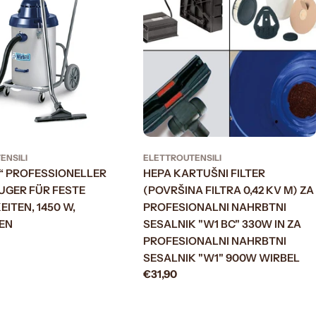
ENSILI
ELETTROUTENSILI
B“ PROFESSIONELLER
HEPA KARTUŠNI FILTER
UGER FÜR FESTE
(POVRŠINA FILTRA 0,42 KV M) ZA
EITEN, 1450 W,
PROFESIONALNI NAHRBTNI
EN
SESALNIK "W1 BC" 330W IN ZA
PROFESIONALNI NAHRBTNI
SESALNIK "W1" 900W WIRBEL
Prezzo
€31,90
normale