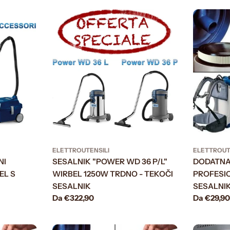
ELETTROUTENSILI
ELETTROUT
NI
SESALNIK "POWER WD 36 P/L"
DODATNA
EL S
WIRBEL 1250W TRDNO - TEKOČI
PROFESI
SESALNIK
SESALNIK
Prezzo
Da €322,90
Prezzo
Da €29,9
normale
normale