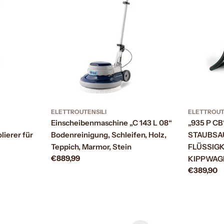
ELETTROUTENSILI
ELETTROUT
Einscheibenmaschine „C 143 L 08“
„935 P C
ierer für
Bodenreinigung, Schleifen, Holz,
STAUBSA
Teppich, Marmor, Stein
FLÜSSIGK
Prezzo
€889,99
KIPPWAG
normale
Prezzo
€389,90
normale