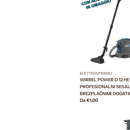
ELETTROUTENSILI
WIRBEL POWER D 12 H
PROFESIONALNI SESAL
BREZPLAČNIMI DODATK
Prezzo
Da €1,00
normale