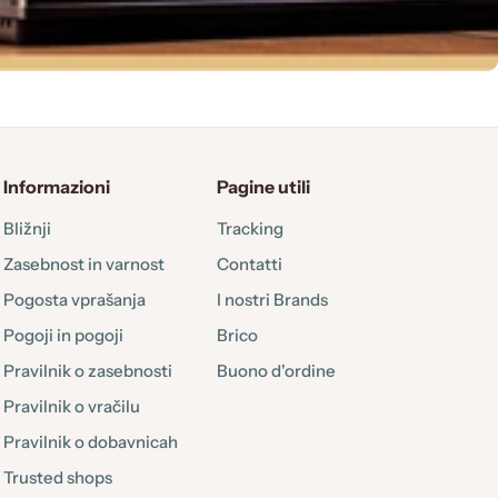
Informazioni
Pagine utili
Bližnji
Tracking
Zasebnost in varnost
Contatti
Pogosta vprašanja
I nostri Brands
Pogoji in pogoji
Brico
Pravilnik o zasebnosti
Buono d'ordine
Pravilnik o vračilu
Pravilnik o dobavnicah
Trusted shops