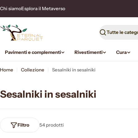
Vai
Chi siamo
Esplora il Metaverso
al
contenuto
Ricerca
Pavimenti e complementi
Rivestimenti
Cura
Home
Collezione
Sesalniki in sesalniki
Sesalniki in sesalniki
Filtro
54 prodotti