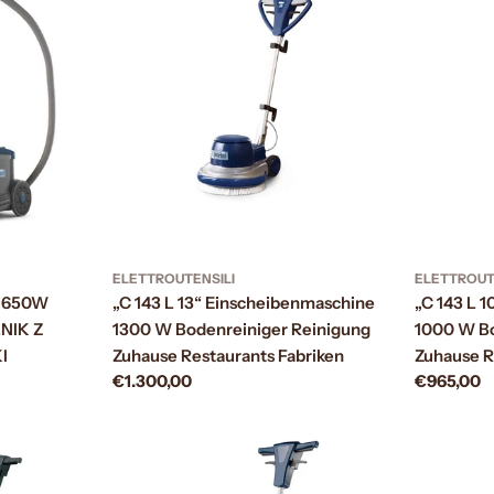
ELETTROUTENSILI
ELETTROUT
E 650W
„C 143 L 13“ Einscheibenmaschine
„C 143 L 
NIK Z
1300 W Bodenreiniger Reinigung
1000 W Bo
I
Zuhause Restaurants Fabriken
Zuhause R
Prezzo
€1.300,00
Prezzo
€965,00
normale
normale