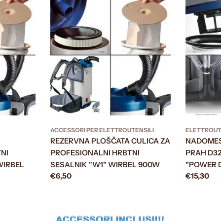
ACCESSORI PER ELETTROUTENSILI
ELETTROUT
REZERVNA PLOŠČATA CULICA ZA
NADOMES
NI
PROFESIONALNI HRBTNI
PRAH D32
WIRBEL
SESALNIK "W1" WIRBEL 900W
"POWER D
Prezzo
€6,50
Prezzo
€15,30
normale
normale