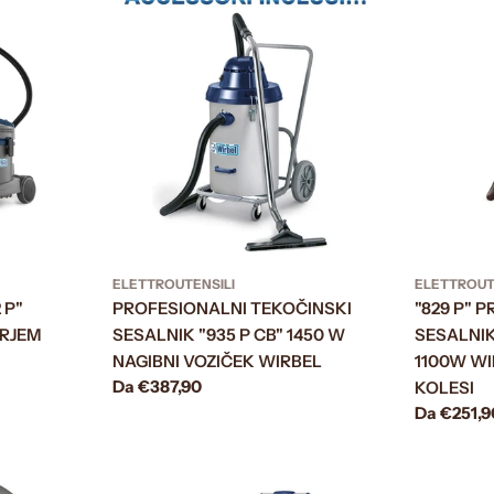
ELETTROUTENSILI
ELETTROUT
 P"
PROFESIONALNI TEKOČINSKI
"829 P" 
ORJEM
SESALNIK "935 P CB" 1450 W
SESALNI
NAGIBNI VOZIČEK WIRBEL
1100W WI
Prezzo
Da €387,90
KOLESI
normale
Prezzo
Da €251,9
normale