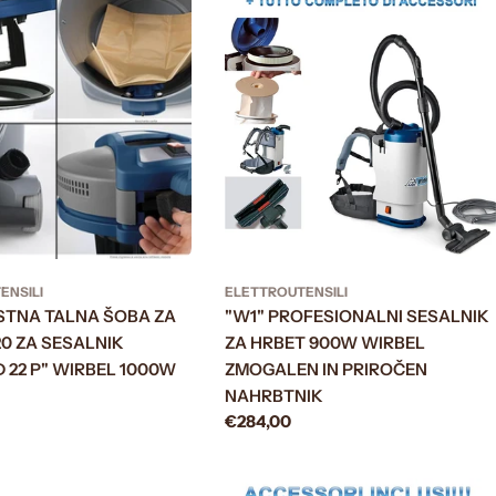
ENSILI
ELETTROUTENSILI
TNA TALNA ŠOBA ZA
"W1" PROFESIONALNI SESALNIK
0 ZA SESALNIK
ZA HRBET 900W WIRBEL
 22 P" WIRBEL 1000W
ZMOGALEN IN PRIROČEN
NAHRBTNIK
Prezzo
€284,00
normale