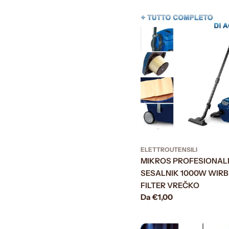
ELETTROUTENSILI
MIKROS PROFESIONAL
SESALNIK 1000W WIRB
FILTER VREČKO
Prezzo
Da €1,00
normale