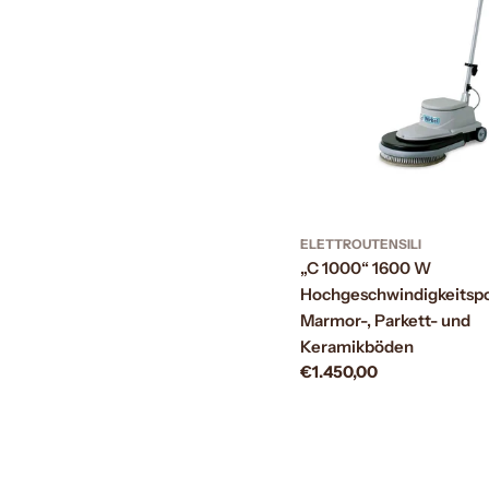
ELETTROUTENSILI
„C 1000“ 1600 W
Hochgeschwindigkeitspol
Marmor-, Parkett- und
Keramikböden
Prezzo
€1.450,00
normale