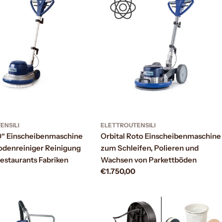
ENSILI
ELETTROUTENSILI
10“ Einscheibenmaschine
Orbital Roto Einscheibenmaschine
denreiniger Reinigung
zum Schleifen, Polieren und
estaurants Fabriken
Wachsen von Parkettböden
Prezzo
€1.750,00
normale