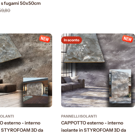
s fugami 50x50cm
59,80
In sconto
SOLANTI
PANNELLI ISOLANTI
esterno - interno
CAPPOTTO esterno - interno
 in STYROFOAM 3D da
isolante in STYROFOAM 3D da