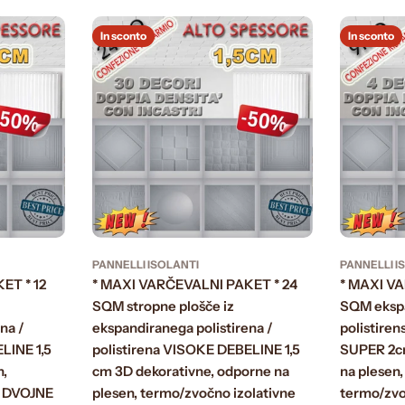
In sconto
In sconto
PANNELLI ISOLANTI
PANNELLI I
ET * 12
* MAXI VARČEVALNI PAKET * 24
* MAXI V
SQM stropne plošče iz
SQM ekspa
na /
ekspandiranega polistirena /
polistiren
LINE 1,5
polistirena VISOKE DEBELINE 1,5
SUPER 2c
n,
cm 3D dekorativne, odporne na
na plesen,
e DVOJNE
plesen, termo/zvočno izolativne
termo/zvo