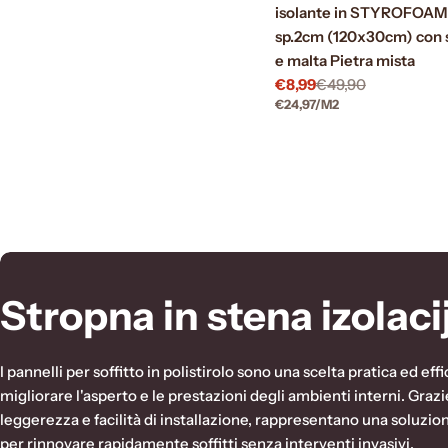
isolante in STYROFOAM
sp.2cm (120x30cm) con 
e malta Pietra mista
€8,99
€49,90
Prezzo
Prezzo
PREZZO
PER
€24,97
/
M2
di
normale
UNITARIO
vendita
C
Stropna in stena izolaci
o
I pannelli per soffitto in polistirolo sono una scelta pratica ed eff
l
migliorare l'asperto e le prestazioni degli ambienti interni. Grazie
leggerezza e facilità di installazione, rappresentano una soluzio
per rinnovare rapidamente soffitti senza interventi invasivi.