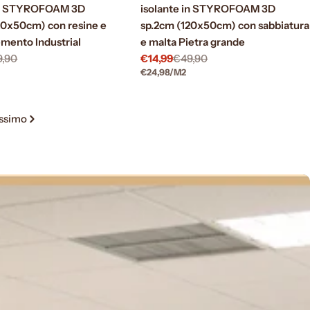
 in STYROFOAM 3D
isolante in STYROFOAM 3D
20x50cm) con resine e
sp.2cm (120x50cm) con sabbiatura
emento Industrial
e malta Pietra grande
9,90
€14,99
€49,90
Prezzo
Prezzo
R
PREZZO
PER
€24,98
/
M2
di
normale
UNITARIO
vendita
ssimo