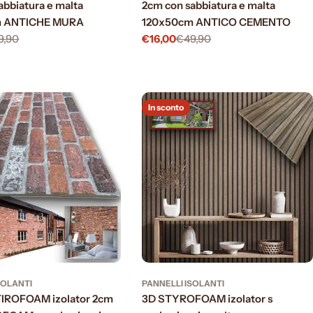
abbiatura e malta
2cm con sabbiatura e malta
m ANTICHE MURA
120x50cm ANTICO CEMENTO
9,90
€16,00
€49,90
Prezzo
Prezzo
di
normale
vendita
In sconto
SOLANTI
PANNELLI ISOLANTI
TIROFOAM izolator 2cm
3D STYROFOAM izolator s