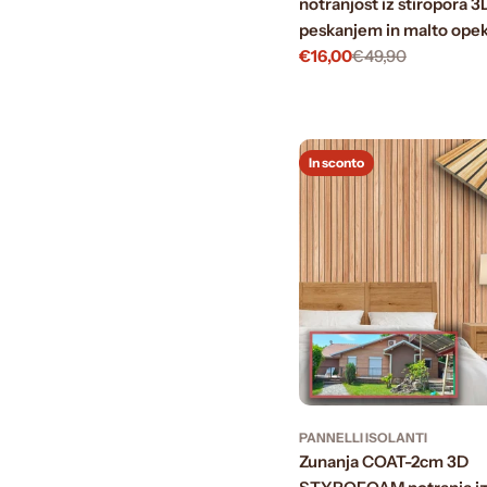
notranjost iz stiropora 3
peskanjem in malto opek
€16,00
€49,90
Prezzo
Prezzo
di
normale
vendita
In sconto
PANNELLI ISOLANTI
Zunanja COAT-2cm 3D