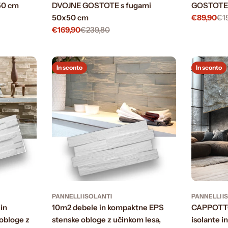
50 cm
DVOJNE GOSTOTE s fugami
GOSTOTE 
50x50 cm
€89,90
€1
Prezzo
Prezzo
€169,90
€239,80
di
normale
Prezzo
Prezzo
vendita
di
normale
vendita
In sconto
In sconto
PANNELLI ISOLANTI
PANNELLI I
in
10m2 debele in kompaktne EPS
CAPPOTTO 
obloge z
stenske obloge z učinkom lesa,
isolante