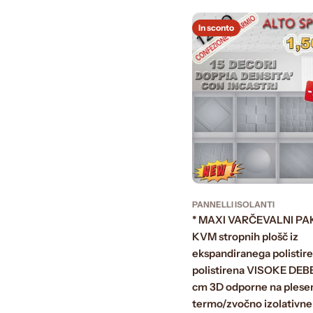
In sconto
PANNELLI ISOLANTI
* MAXI VARČEVALNI PAK
KVM stropnih plošč iz
ekspandiranega polistire
polistirena VISOKE DEBE
cm 3D odporne na plese
termo/zvočno izolativn