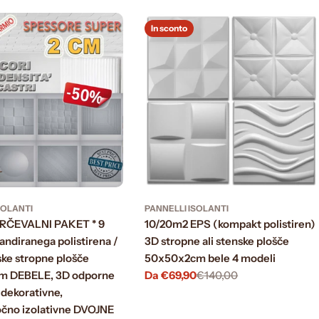
In sconto
SOLANTI
PANNELLI ISOLANTI
ARČEVALNI PAKET * 9
10/20m2 EPS (kompakt polistiren)
ndiranega polistirena /
3D stropne ali stenske plošče
ske stropne plošče
50x50x2cm bele 4 modeli
m DEBELE, 3D odporne
Da €69,90
€140,00
Prezzo
Prezzo
 dekorativne,
di
normale
vendita
čno izolativne DVOJNE