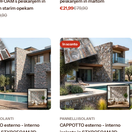
FOAM s peskanjem in
peskanjem in maltom
m starim opekam
€21,99
€79,90
Prezzo
Prezzo
,90
di
normale
vendita
In sconto
SOLANTI
PANNELLI ISOLANTI
esterno - interno
CAPPOTTO esterno - interno