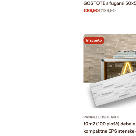
GOSTOTE s fugami 50x
€89,90
€139,90
Prezzo
Prezzo
di
normale
vendita
In sconto
PANNELLI ISOLANTI
10m2 (100 plošč) debele 
kompaktne EPS stenske 