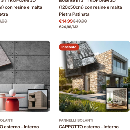
 in STYROFOAM 3D
isolante in STYROFOAM 3D
) con resine e malta
(120x50cm) con resine e malta
etra
Pietra Patinata
9,90
€14,99
€49,90
Prezzo
Prezzo
R
PREZZO
PER
€24,98
/
M2
di
normale
UNITARIO
vendita
In sconto
SOLANTI
PANNELLI ISOLANTI
esterno - interno
CAPPOTTO esterno - interno