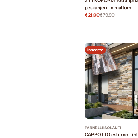
STYROFOAM notranja izo
peskanjem in maltom
€21,00
€79,90
Prezzo
Prezzo
di
normale
vendita
In sconto
PANNELLI ISOLANTI
CAPPOTTO esterno - in