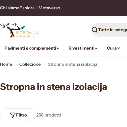
Vai
Chi siamo
Esplora il Metaverso
al
contenuto
Ricerca
Pavimenti e complementi
Rivestimenti
Cura
Home
Collezione
Stropna in stena izolacija
Stropna in stena izolacija
Filtro
258 prodotti