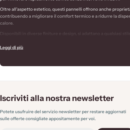
l
Oltre all'aspetto estetico, questi pannelli offrono anche proprietà
e
contribuendo a migliorare il comfort termico e a ridurre la dispe
calore.
z
Disponibili in diverse finiture e design, si adattano a qualsiasi stil
i
abitativo, dal moderno al classico. Sono particolarmente indicat
per il rivestimento e l'isolamento dei soffitti, garantendo un risu
Leggi di più
o
uniforme e pulito. Ideali per ambienti domestici e professionali
funzionalità e design in un'unica soluzione.
n
e
Iscriviti alla nostra newsletter
:
Potete usufruire del servizio newsletter per restare aggiornati
sulle offerte consigliate appositamente per voi.