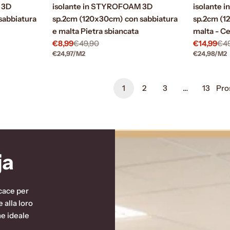
 3D
isolante in STYROFOAM 3D
isolante
sabbiatura
sp.2cm (120x30cm) con sabbiatura
sp.2cm (1
e malta Pietra sbiancata
malta - C
€8,99
€49,90
€14,99
€4
Prezzo
Prezzo
Prezzo
Prezzo
PREZZO
PER
PREZZO
PE
€24,97
/
M2
€24,98
/
M2
di
normale
di
normale
UNITARIO
UNITARIO
vendita
vendita
1
2
3
…
13
Pro
ja
icace per
 alla loro
ne ideale