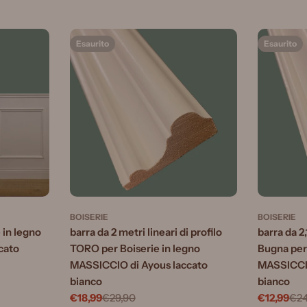
Esaurito
Esaurito
BOISERIE
BOISERIE
e in legno
barra da 2 metri lineari di profilo
barra da 2,
cato
TORO per Boiserie in legno
Bugna per 
MASSICCIO di Ayous laccato
MASSICCIO
bianco
bianco
€18,99
€29,90
€12,99
€24
Prezzo
Prezzo
Prezzo
Prezzo