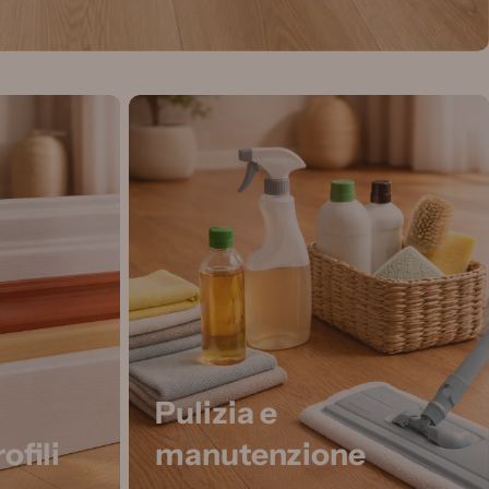
Pulizia e
ofili
manutenzione