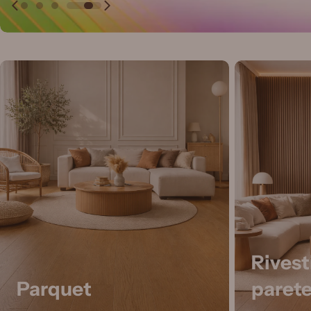
Rivest
Parquet
paret