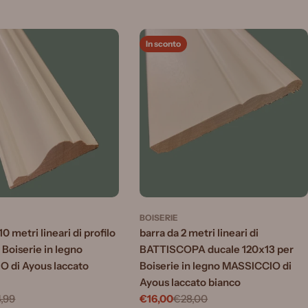
In sconto
BOISERIE
10 metri lineari di profilo
barra da 2 metri lineari di
Boiserie in legno
BATTISCOPA ducale 120x13 per
 di Ayous laccato
Boiserie in legno MASSICCIO di
Ayous laccato bianco
,99
€16,00
€28,00
Prezzo
Prezzo