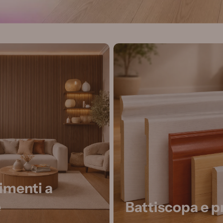
imenti a
e
Battiscopa e pr