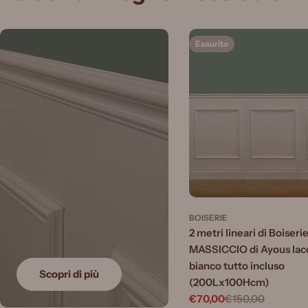
Esaurito
BOISERIE
2 metri lineari di Boiseri
MASSICCIO di Ayous lac
bianco tutto incluso
Scopri di più
(200Lx100Hcm)
€70,00
€150,00
Prezzo
Prezzo