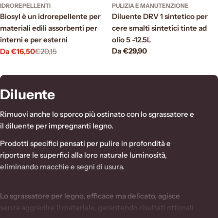
IDROREPELLENTI
PULIZIA E MANUTENZIONE
Biosyl è un idrorepellente per
Diluente DRV 1 sintetico per
materiali edili assorbenti per
cere smalti sintetici tinte ad
interni e per esterni
olio 5 -12.5L
Prezzo
Da €29,90
Da €16,50
€20,15
Prezzo
Prezzo
normale
di
normale
vendita
C
Diluente
o
Rimuovi anche lo sporco più ostinato con lo sgrassatore e
l
il diluente per impregnanti legno.
l
Prodotti specifici pensati per pulire in profondità e
e
riportare le superfici alla loro naturale luminosità,
eliminando macchie e segni di usura.
z
i
Lo sgrassatore per legno, efficace ma delicato, agisce
o
senza aggredire il materiale, garantendo risultati ottimali