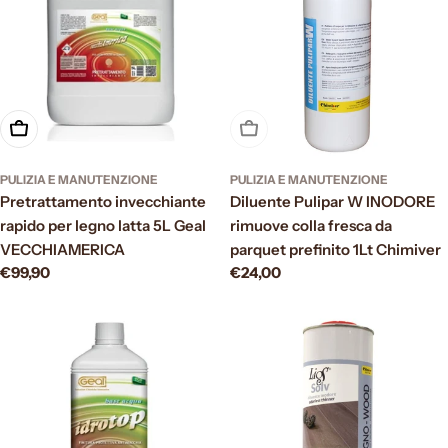
Aggiungi al carrello
Esaurito
PULIZIA E MANUTENZIONE
PULIZIA E MANUTENZIONE
Pretrattamento invecchiante
Diluente Pulipar W INODORE
rapido per legno latta 5L Geal
rimuove colla fresca da
VECCHIAMERICA
parquet prefinito 1Lt Chimiver
Prezzo
€99,90
Prezzo
€24,00
normale
normale