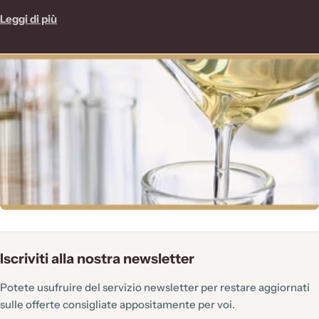
n
e duraturi.
Leggi di più
e
Sfoglia il catalogo e scegli il prodotto più adatto alle tue
:
esigenze. Disponibili online al miglior prezzo.
Iscriviti alla nostra newsletter
Potete usufruire del servizio newsletter per restare aggiornati
sulle offerte consigliate appositamente per voi.