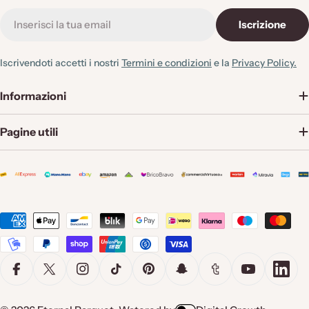
E-
Iscrizione
mail
Iscrivendoti accetti i nostri
Termini e condizioni
e la
Privacy Policy.
Informazioni
Pagine utili
Metodi
di
pagamento
Facebook
X (Twitter)
Instagram
TikTok
Pinterest
Snapchat
Tumblr
YouTube
Linke