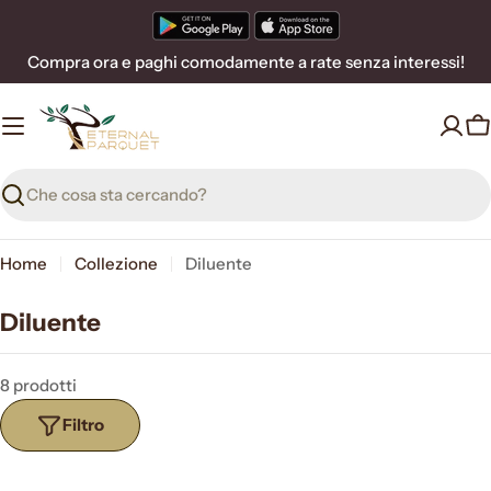
Vai
al
Compra ora e paghi comodamente a rate senza interessi!
contenuto
C
Ricerca
Home
Collezione
Diluente
Diluente
8 prodotti
Filtro