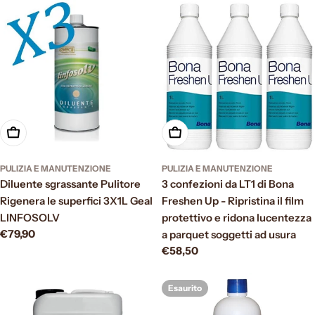
Aggiungi al carrello
Aggiungi al carrello
PULIZIA E MANUTENZIONE
PULIZIA E MANUTENZIONE
Diluente sgrassante Pulitore
3 confezioni da LT1 di Bona
Rigenera le superfici 3X1L Geal
Freshen Up - Ripristina il film
LINFOSOLV
protettivo e ridona lucentezza
Prezzo
€79,90
a parquet soggetti ad usura
normale
Prezzo
€58,50
normale
Esaurito