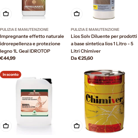
Aggiungi al carrello
Scegli le opzioni
PULIZIA E MANUTENZIONE
PULIZIA E MANUTENZIONE
Impregnante effetto naturale
Lios Solv Diluente per prodotti
idrorepellenza e protezione
a base sintetica lios 1 Litro - 5
legno 1L Geal IDROTOP
Litri Chimiver
Prezzo
€44,99
Prezzo
Da €25,60
normale
normale
In sconto
Scegli le opzioni
Scegli le opzioni