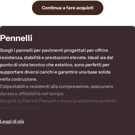
Continua a fare acquisti
C
Pennelli
o
Scegli i pannelli per pavimenti progettati per offrire
l
resistenza, stabilità e prestazioni elevate. Ideali sia dal
punto di vista tecnico che estetico, sono perfetti per
l
supportare diversi carichi e garantire una base solida
e
nella costruzione.
z
Calpestabili e resistenti alla compressione, assicurano
durata e affidabilità nel tempo.
i
Scoprili su Eternal Parquet e trova la soluzione perfetta
o
per le tue superfici.
n
Leggi di più
e