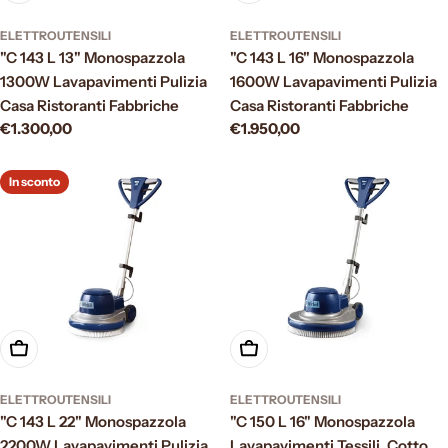
ELETTROUTENSILI
ELETTROUTENSILI
"C 143 L 13" Monospazzola
"C 143 L 16" Monospazzola
1300W Lavapavimenti Pulizia
1600W Lavapavimenti Pulizia
Casa Ristoranti Fabbriche
Casa Ristoranti Fabbriche
Prezzo
€1.300,00
Prezzo
€1.950,00
normale
normale
In sconto
Aggiungi al carrello
Aggiungi al carrello
ELETTROUTENSILI
ELETTROUTENSILI
"C 143 L 22" Monospazzola
"C 150 L 16" Monospazzola
2200W Lavapavimenti Pulizia
Lavapavimenti Tessili, Cotto