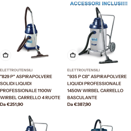
Scegli le opzioni
Scegli le opzioni
ELETTROUTENSILI
ELETTROUTENSILI
"829 P" ASPIRAPOLVERE
"935 P CB" ASPIRAPOLVERE
SOLIDI LIQUIDI
LIQUIDI PROFESSIONALE
PROFESSIONALE 1100W
1450W WIRBEL CARRELLO
WIRBEL CARRELLO 4 RUOTE
BASCULANTE
Prezzo
Da €251,90
Prezzo
Da €387,90
normale
normale