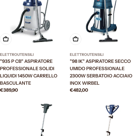
Aggiungi al carrello
Aggiungi al carrello
ELETTROUTENSILI
ELETTROUTENSILI
"935 P CB" ASPIRATORE
"98 IK" ASPIRATORE SECCO
PROFESSIONALE SOLIDI
UMIDO PROFESSIONALE
LIQUIDI 1450W CARRELLO
2300W SERBATOIO ACCIAIO
BASCULANTE
INOX WIRBEL
Prezzo
€389,90
Prezzo
€482,00
normale
normale