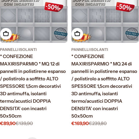
Scegli le opzioni
Scegli le opzioni
PANNELLI ISOLANTI
PANNELLI ISOLANTI
* CONFEZIONE
* CONFEZIONE
MAXIRISPARMIO * MQ 12 di
MAXIRISPARMIO * MQ 24 di
pannelli in polistirene espanso
pannelli in polistirene espanso
/ polistirolo a soffitto ALTO
/ polistirolo a soffitto ALTO
SPESSORE 1,5cm decorativi
SPESSORE 1,5cm decorativi
3D antimuffa, isolanti
3D antimuffa, isolanti
termo/acustici DOPPIA
termo/acustici DOPPIA
DENSITA' con incastri
DENSITA' con incastri
50x50cm
50x50cm
€89,90
€139,90
€169,90
€239,80
Prezzo
Prezzo
Prezzo
Prezzo
di
normale
di
normale
vendita
vendita