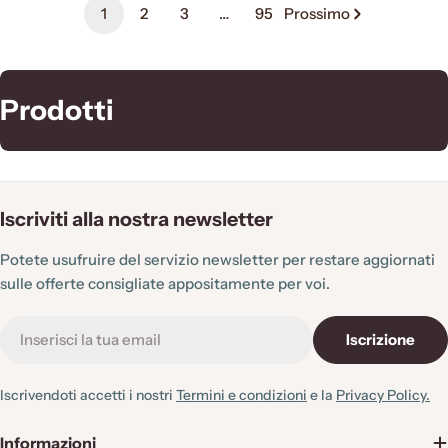
1
2
3
…
95
Prossimo
C
Prodotti
o
l
l
Iscriviti alla nostra newsletter
e
Potete usufruire del servizio newsletter per restare aggiornati
z
sulle offerte consigliate appositamente per voi.
i
E-
o
Iscrizione
mail
n
Iscrivendoti accetti i nostri
Termini e condizioni
e la
Privacy Policy.
e
:
Informazioni