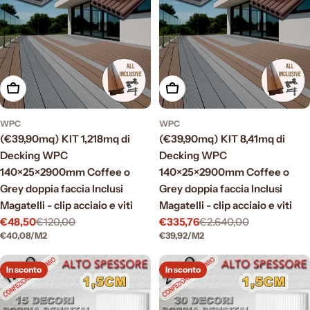
Scegli le opzioni
Scegli le opzioni
WPC
WPC
(€39,90mq) KIT 1,218mq di
(€39,90mq) KIT 8,41mq di
Decking WPC
Decking WPC
140×25×2900mm Coffee o
140×25×2900mm Coffee o
Grey doppia faccia Inclusi
Grey doppia faccia Inclusi
Magatelli - clip acciaio e viti
Magatelli - clip acciaio e viti
€48,50
€120,00
€335,76
€2.640,00
Prezzo
Prezzo
Prezzo
Prezzo
PREZZO
PER
PREZZO
PER
€40,08
/
M2
€39,92
/
M2
di
normale
di
normale
UNITARIO
UNITARIO
vendita
vendita
In sconto
In sconto