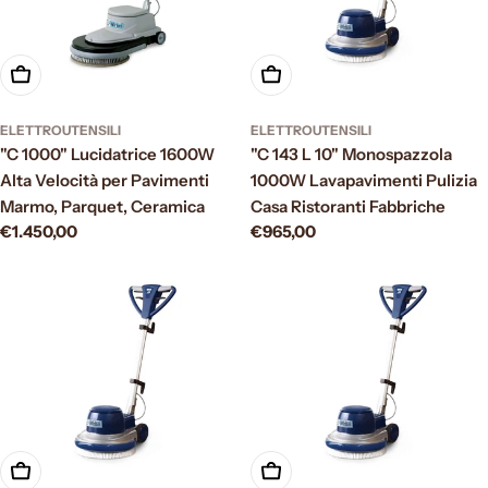
Aggiungi al carrello
Aggiungi al carrello
ELETTROUTENSILI
ELETTROUTENSILI
"C 1000" Lucidatrice 1600W
"C 143 L 10" Monospazzola
Alta Velocità per Pavimenti
1000W Lavapavimenti Pulizia
Marmo, Parquet, Ceramica
Casa Ristoranti Fabbriche
Prezzo
€1.450,00
Prezzo
€965,00
normale
normale
Aggiungi al carrello
Aggiungi al carrello