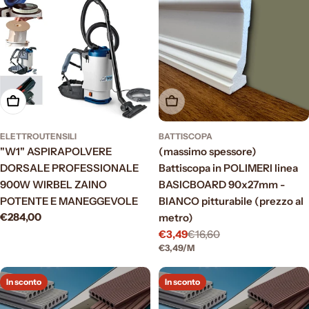
Aggiungi al carrello
Esaurito
ELETTROUTENSILI
BATTISCOPA
"W1" ASPIRAPOLVERE
(massimo spessore)
DORSALE PROFESSIONALE
Battiscopa in POLIMERI linea
900W WIRBEL ZAINO
BASICBOARD 90x27mm -
POTENTE E MANEGGEVOLE
BIANCO pitturabile (prezzo al
Prezzo
€284,00
metro)
normale
€3,49
€16,60
Prezzo
Prezzo
PREZZO
PER
€3,49
/
M
di
normale
UNITARIO
vendita
In sconto
In sconto