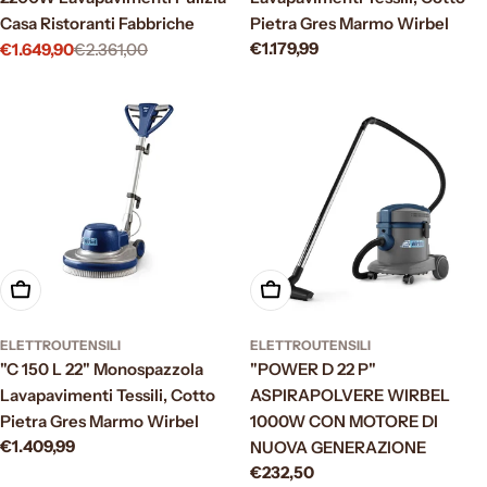
Casa Ristoranti Fabbriche
Pietra Gres Marmo Wirbel
Prezzo
€1.179,99
€1.649,90
€2.361,00
Prezzo
Prezzo
normale
di
normale
vendita
Aggiungi al carrello
Aggiungi al carrello
ELETTROUTENSILI
ELETTROUTENSILI
"C 150 L 22" Monospazzola
"POWER D 22 P"
Lavapavimenti Tessili, Cotto
ASPIRAPOLVERE WIRBEL
Pietra Gres Marmo Wirbel
1000W CON MOTORE DI
Prezzo
€1.409,99
NUOVA GENERAZIONE
normale
Prezzo
€232,50