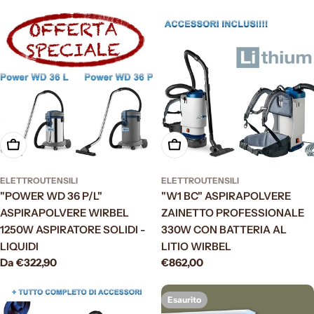
normale
Scegli le opzioni
Aggiungi al carrello
ELETTROUTENSILI
ELETTROUTENSILI
"POWER WD 36 P/L"
"W1 BC" ASPIRAPOLVERE
ASPIRAPOLVERE WIRBEL
ZAINETTO PROFESSIONALE
1250W ASPIRATORE SOLIDI -
330W CON BATTERIA AL
LIQUIDI
LITIO WIRBEL
Prezzo
Da €322,90
Prezzo
€862,00
normale
normale
Esaurito