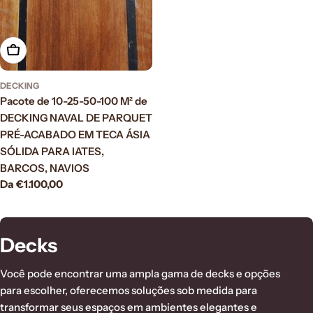
Scegli le opzioni
DECKING
Pacote de 10-25-50-100 M² de
DECKING NAVAL DE PARQUET
PRÉ-ACABADO EM TECA ÁSIA
SÓLIDA PARA IATES,
BARCOS, NAVIOS
Prezzo
Da €1.100,00
normale
C
Decks
o
Você pode encontrar uma ampla gama de decks e opções
l
para escolher, oferecemos soluções sob medida para
transformar seus espaços em ambientes elegantes e