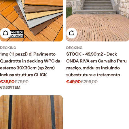
Scegli le opzioni
Scegli le opzioni
DECKING
DECKING
1mq (11 pezzi) di Pavimento
STOCK - 49,90m2 - Deck
Quadrotte in decking WPC da
ONDA RIVA em Carvalho Peru
esterno 30X30cm (sp.2cm)
maciço, módulos incluindo
inclusa struttura CLICK
subestrutura e tratamento
€39,90
€79,90
€49,90
€299,00
Prezzo
Prezzo
Prezzo
Prezzo
PREZZO
PER
€3,63
/
ITEM
di
normale
di
normale
UNITARIO
vendita
vendita