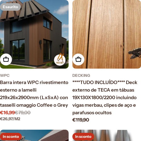
Esaurito
Scegli le opzioni
Aggiungi al carrello
WPC
DECKING
Barra intera WPC rivestimento
****TUDO INCLUÍDO**** Deck
esterno a lamelli
externo de TECA em tábuas
219x26x2900mm (LxSxA) con
19X130X1800/2200 incluindo
tasselli omaggio Coffee o Grey
vigas merbau, clipes de aço e
€16,99
€79,00
parafusos ocultos
Prezzo
Prezzo
PREZZO
PER
€26,97
/
M2
Prezzo
€119,90
di
normale
UNITARIO
normale
vendita
In sconto
In sconto