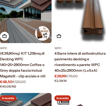
Scegli le opzioni
Aggiungi al carrello
WPC
WPC
(€39,90mq) KIT 1,218mq di
4 Barre intere di sottostruttura
Decking WPC
pavimento decking e
140×25×2900mm Coffee o
rivestimento a parete WPC
Grey doppia faccia Inclusi
40x25x2900mm (LxSxA)
Magatelli - clip acciaio e viti
€29,99
€79,00
Prezzo
Prezzo
PREZZO
PER
€2,59
/
M
€48,50
€120,00
di
normale
Prezzo
Prezzo
UNITARIO
PREZZO
PER
€40,08
/
M2
vendita
di
normale
UNITARIO
vendita
In sconto
In sconto