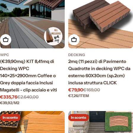
Scegli le opzioni
Scegli le opzioni
WPC
DECKING
(€39,90mq) KIT 8,41mq di
2mq (11 pezzi) di Pavimento
Decking WPC
Quadrotte in decking WPC da
140×25×2900mm Coffee o
esterno 60X30cm (sp.2cm)
Grey doppia faccia Inclusi
inclusa struttura CLICK
Magatelli - clip acciaio e viti
€79,90
€169,00
Prezzo
Prezzo
PREZZO
PER
€7,26
/
ITEM
€335,76
€2.640,00
di
normale
Prezzo
Prezzo
UNITARIO
PREZZO
PER
€39,92
/
M2
vendita
di
normale
UNITARIO
vendita
In sconto
In sconto