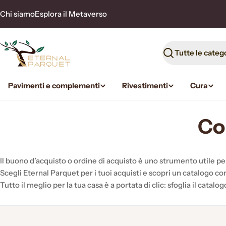
Vai
Chi siamo
Esplora il Metaverso
al
contenuto
Ricerca
Pavimenti e complementi
Rivestimenti
Cura
Co
Il buono d’acquisto o ordine di acquisto è uno strumento utile pe
Scegli Eternal Parquet per i tuoi acquisti e scopri un catalogo co
Tutto il meglio per la tua casa è a portata di clic: sfoglia il catalo