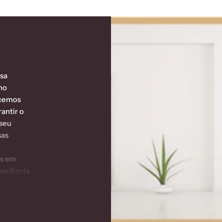
ssa
no
ecemos
antir o
 seu
sas
as em
periência