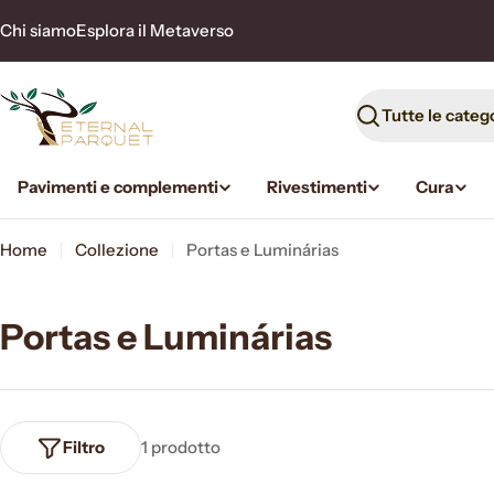
Vai
Chi siamo
Esplora il Metaverso
al
contenuto
Ricerca
Pavimenti e complementi
Rivestimenti
Cura
Home
Collezione
Portas e Luminárias
Portas e Luminárias
Filtro
1 prodotto