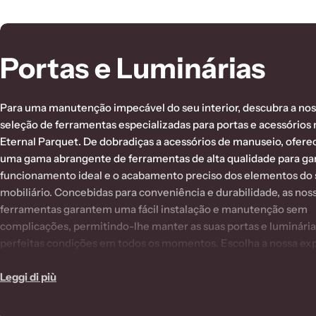
C
Portas e Luminárias
o
Para uma manutenção impecável do seu interior, descubra a no
l
seleção de ferramentas especializadas para portas e acessórios 
Eternal Parquet. De dobradiças a acessórios de manuseio, ofer
l
uma gama abrangente de ferramentas de alta qualidade para gar
funcionamento ideal e o acabamento preciso dos elementos do
e
mobiliário. Concebidas para conveniência e durabilidade, as nos
ferramentas garantem uma fácil instalação e manutenção sem
z
complicações, permitindo-lhe manter as suas portas e luminári
perfeitas condições em todos os momentos. Escolha a nossa ex
i
para uma assistência confiável e profissional no Eternal Parquet.
Leggi di più
o