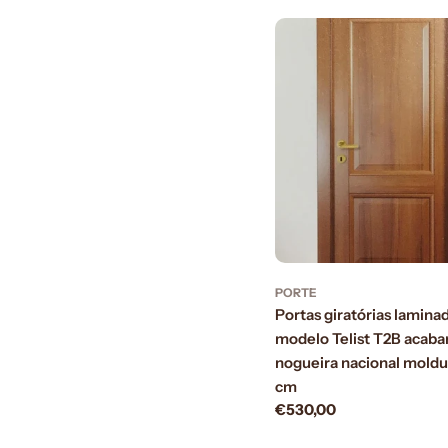
PORTE
Portas giratórias lamin
modelo Telist T2B acab
nogueira nacional moldur
cm
Prezzo
€530,00
normale