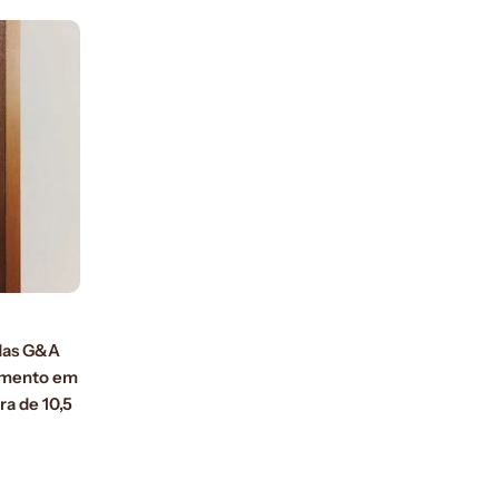
adas G&A
amento em
a de 10,5