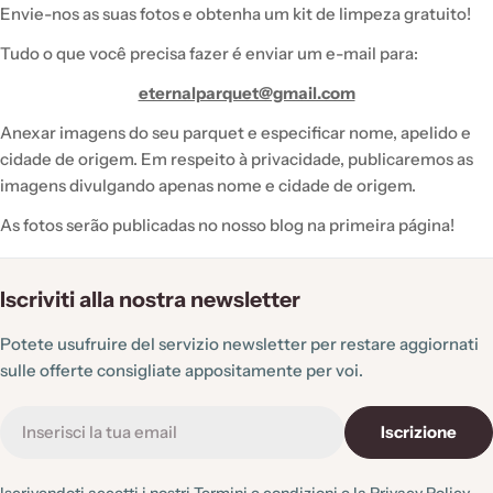
Envie-nos as suas fotos e obtenha um kit de limpeza gratuito!
Tudo o que você precisa fazer é enviar um e-mail para:
eternalparquet@gmail.com
Anexar imagens do seu parquet e especificar nome, apelido e
cidade de origem. Em respeito à privacidade, publicaremos as
imagens divulgando apenas nome e cidade de origem.
As fotos serão publicadas no nosso blog na primeira página!
Iscriviti alla nostra newsletter
Potete usufruire del servizio newsletter per restare aggiornati
sulle offerte consigliate appositamente per voi.
E-
Iscrizione
mail
Iscrivendoti accetti i nostri
Termini e condizioni
e la
Privacy Policy.