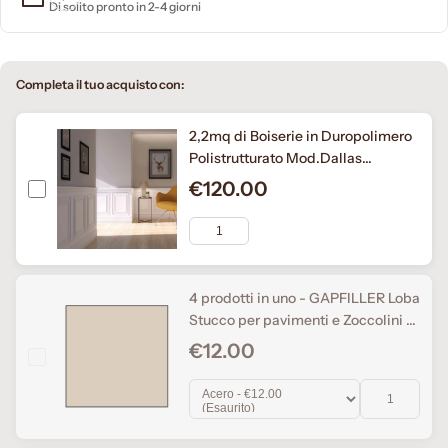
Di solito pronto in 2-4 giorni
Completa il tuo acquisto con:
2,2mq di Boiserie in Duropolimero
Polistrutturato Mod.Dallas
L200xH110 anche scale
€120.00
4 prodotti in uno - GAPFILLER Loba
Stucco per pavimenti e Zoccolini e
Colla per parquet e battiscopa,
€12.00
1x310ml