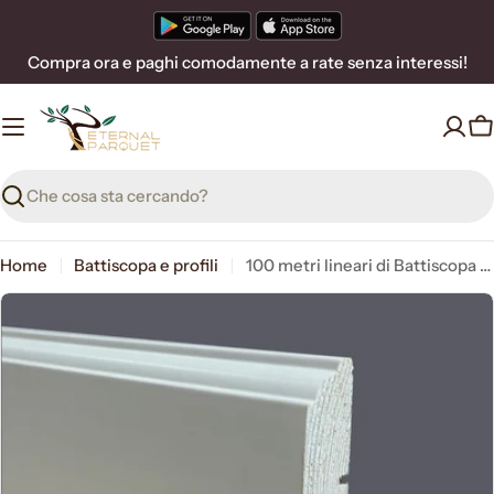
Vai
al
Compra ora e paghi comodamente a rate senza interessi!
contenuto
C
Ricerca
Home
Battiscopa e profili
100 metri lineari di Battiscopa PREMIUM in legno MASSELLO mod.FIRENZE 91x15 laccato bianco