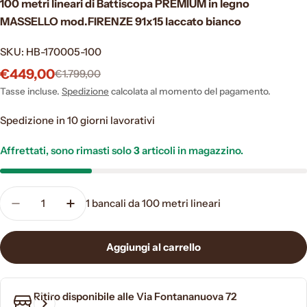
100 metri lineari di Battiscopa PREMIUM in legno
MASSELLO mod.FIRENZE 91x15 laccato bianco
SKU:
HB-170005-100
€449,00
€1.799,00
Prezzo
Prezzo
di
normale
Tasse incluse.
Spedizione
calcolata al momento del pagamento.
vendita
Spedizione in 10 giorni lavorativi
Affrettati, sono rimasti solo
3
articoli in magazzino.
Quantità
1
bancali da 100 metri lineari
Diminuisci la quantità per 100 metri lineari di 
Aumenta la quantità per 100 metri line
Aggiungi al carrello
Ritiro disponibile alle
Via Fontananuova 72