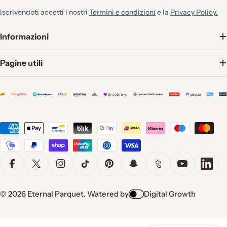
Iscrivendoti accetti i nostri
Termini e condizioni
e la
Privacy Policy.
Informazioni
Pagine utili
Metodi
di
pagamento
Facebook
X (Twitter)
Instagram
TikTok
Pinterest
Snapchat
Tumblr
YouTube
Linke
© 2026
Eternal Parquet
.
Watered by
Digital Growth