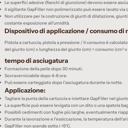
Le superfici adesive (fianchi di giunzione) devono essere asciut
Il sigillante GapFiller non polimerizzato può essere lavato via 
Non utilizzare per la costruzione di giunti di dilatazione, giun
costante esposizione all'umidità.
Dispositivo di applicazione / consumo di 
Pistola a cartuccia, pistola a pressione / Il consumo è calcolat
del giunto (cm) x lunghezza del giunto (cm) = consumo (cm³ o 
tempo di asciugatura
Formazione della pelle dopo 30 minuti.
Sovraverniciabile dopo 4-6 ore.
Può essere carteggiato dopo l'asciugatura durante la notte.
Applicazione:
Tagliare la punta della cartuccia e iniettare GapFiller nel giunt
La superficie può essere levigata con un dito o una spatola bag
Possibili cedimenti con fughe più larghe, eventualmente riapp
Durante la lavorazione e l'essiccazione, la temperatura dell'ari
GapFiller non scende sotto i +5°C.