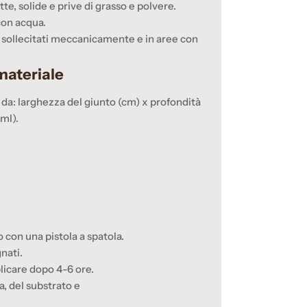
te, solide e prive di grasso e polvere.
con acqua.
ti sollecitati meccanicamente e in aree con
materiale
o da: larghezza del giunto (cm) x profondità
ml).
o con una pistola a spatola.
nati.
licare dopo 4-6 ore.
a, del substrato e