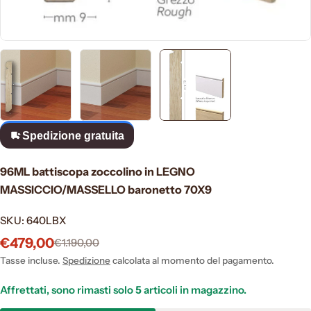
Spedizione gratuita
96ML battiscopa zoccolino in LEGNO
MASSICCIO/MASSELLO baronetto 70X9
SKU:
640LBX
€479,00
€1.190,00
Prezzo
Prezzo
di
normale
Tasse incluse.
Spedizione
calcolata al momento del pagamento.
vendita
Affrettati, sono rimasti solo
5
articoli in magazzino.