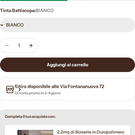
Tinta Battiscopa:
BIANCO
Quantità
Diminuisci la quantità per 96ML battiscopa zo
Aumenta la quantità per 96ML battisc
Aggiungi al carrello
Ritiro disponibile alle
Via Fontananuova 72
Di solito pronto in 2-4 giorni
Completa il tuo acquisto con:
2,2mq di Boiserie in Duropolimero