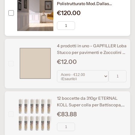
Polistrutturato Mod.Dallas
L200xH110 anche scale
€120.00
4 prodotti in uno - GAPFILLER Loba
Stucco per pavimenti e Zoccolini e
Colla per parquet e battiscopa,
€12.00
1x310ml
12 boccette da 310gr ETERNAL
KOLL Super colla per Battiscopa,
pannelli acustici e Pvc SENZA
€83.88
SOLVENTI