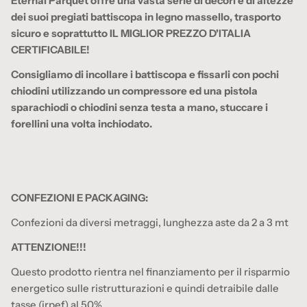
Eternal Parquet offre una vasta serie di decori e di altezze
dei suoi pregiati battiscopa in legno massello, trasporto
sicuro e soprattutto IL MIGLIOR PREZZO D'ITALIA
CERTIFICABILE!
Consigliamo di incollare i battiscopa e fissarli con pochi
chiodini utilizzando un compressore ed una pistola
sparachiodi o chiodini senza testa a mano, stuccare i
forellini una volta inchiodato.
CONFEZIONI E PACKAGING:
Confezioni da diversi metraggi, lunghezza aste da 2 a 3 mt
ATTENZIONE!!!
Questo prodotto rientra nel finanziamento per il risparmio
energetico sulle ristrutturazioni e quindi detraibile dalle
tasse (irpef) al 50%.