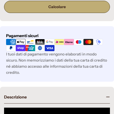
Calcolare
Metodi
Pagamenti sicuri
di
pagamento
I tuoi dati di pagamento vengono elaborati in modo
sicuro. Non memorizziamo i dati della tua carta di credito
né abbiamo accesso alle informazioni della tua carta di
credito.
Descrizione