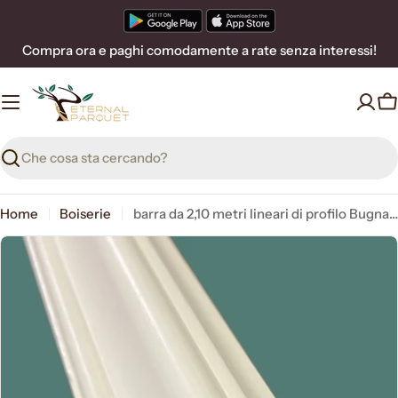
Vai
al
Compra ora e paghi comodamente a rate senza interessi!
contenuto
C
Ricerca
Home
Boiserie
barra da 2,10 metri lineari di profilo Bugna per Boiserie in legno MASSICCIO di Ayous laccato bianco