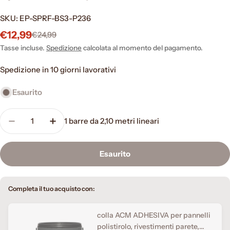
SKU:
EP-SPRF-BS3-P236
€12,99
€24,99
Prezzo
Prezzo
di
normale
Tasse incluse.
Spedizione
calcolata al momento del pagamento.
vendita
Spedizione in 10 giorni lavorativi
Esaurito
Quantità
1
barre da 2,10 metri lineari
Diminuisci la quantità per barra da 2,10 metri line
Aumenta la quantità per barra da 2,10 met
Esaurito
Completa il tuo acquisto con:
colla ACM ADHESIVA per pannelli
polistirolo, rivestimenti parete,