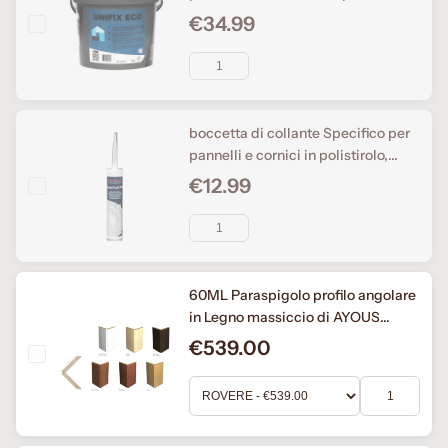
boiserie
€34.99
boccetta di collante Specifico per
pannelli e cornici in polistirolo,
rapida asciugatura, antimuffa,
€12.99
effetto ventosa.
60ML Paraspigolo profilo angolare
in Legno massiccio di AYOUS
45x45 in 6 colori
€539.00