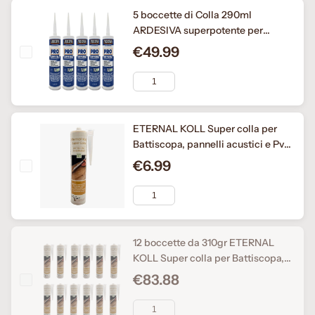
5 boccette di Colla 290ml
ARDESIVA superpotente per
BATTISCOPA e BOISERIE in Legno,
€49.99
MDF, Polimeri
ETERNAL KOLL Super colla per
Battiscopa, pannelli acustici e Pvc
- boccetta 310gr
€6.99
12 boccette da 310gr ETERNAL
KOLL Super colla per Battiscopa,
pannelli acustici e Pvc SENZA
€83.88
SOLVENTI