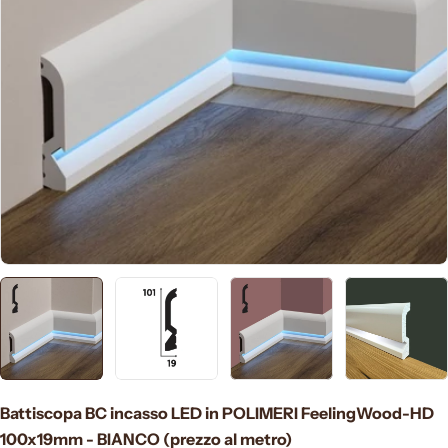
Apri supporto 0 in modalità modale
Battiscopa BC incasso LED in POLIMERI FeelingWood-HD
100x19mm - BIANCO (prezzo al metro)