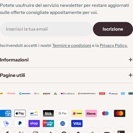
Potete usufruire del servizio newsletter per restare aggiornati
sulle offerte consigliate appositamente per voi.
E-
Iscrizione
mail
Iscrivendoti accetti i nostri
Termini e condizioni
e la
Privacy Policy.
Informazioni
Pagine utili
Metodi
di
pagamento