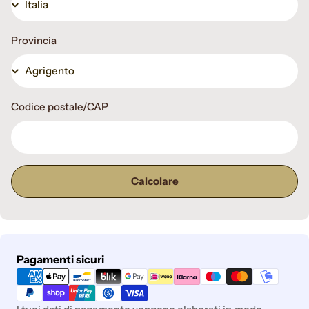
Provincia
Codice postale/CAP
Calcolare
Metodi
Pagamenti sicuri
di
pagamento