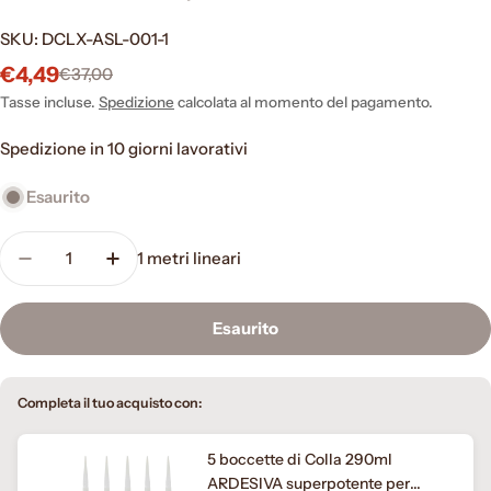
SKU:
DCLX-ASL-001-1
€4,49
€37,00
Prezzo
Prezzo
di
normale
Tasse incluse.
Spedizione
calcolata al momento del pagamento.
vendita
Spedizione in 10 giorni lavorativi
Esaurito
Quantità
1
metri lineari
Diminuisci la quantità per Battiscopa BC incass
Aumenta la quantità per Battiscopa BC
Esaurito
Completa il tuo acquisto con:
5 boccette di Colla 290ml
ARDESIVA superpotente per