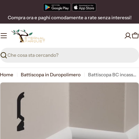
Vai
al
Compra ora e paghi comodamente a rate senza interessi!
contenuto
C
Ricerca
Home
Battiscopa in Duropolimero
Battiscopa BC incasso LED in POLIMERI FeelingWood-HD 100x19mm - BIANCO (prezzo al metro)