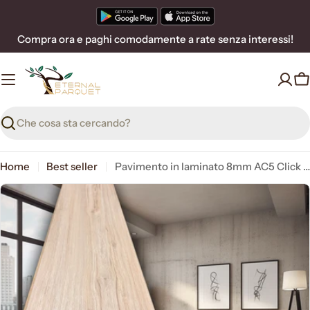
Vai
al
Compra ora e paghi comodamente a rate senza interessi!
contenuto
C
Ricerca
Home
Best seller
Pavimento in laminato 8mm AC5 Click bisell. Spazz. a registro HERN 197x1205 HYDRO 72H (prezzo al m²)