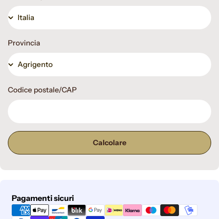
Provincia
Codice postale/CAP
Calcolare
Metodi
Pagamenti sicuri
di