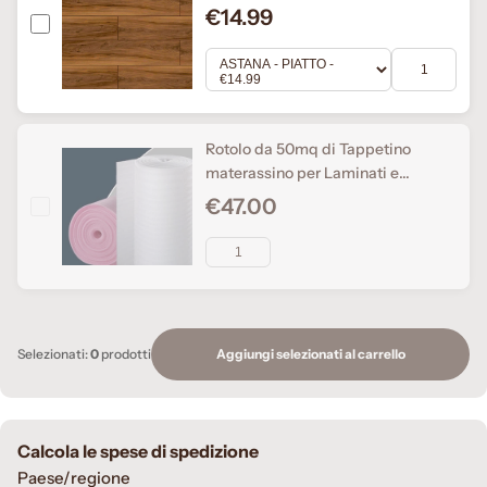
Laminati - Piatto o a discesa
€14.99
(base+coperchio)
Rotolo da 50mq di Tappetino
materassino per Laminati e
Parquet flottanti in PE da 2mm
€47.00
Aggiungi selezionati al carrello
Selezionati:
0
prodotti
Calcola le spese di spedizione
Paese/regione