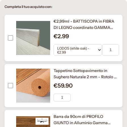
Completa il tuo acquisto con:
€2,99ml - BATTISCOPA in FIBRA
DI LEGNO coordinato GAMMA
LAMINATI 70x15 inclinato vari
€2.99
decori (prezzo al metro)
Tappetino Sottopavimento in
Sughero Naturale 2 mm – Rotolo da
10 m²
€59.90
Barra da 90cm di PROFILO
GIUNTO in Alluminio Gamma