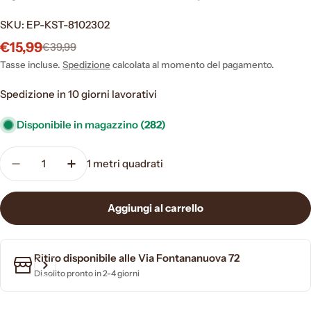
SKU:
EP-KST-8102302
€15,99
€39,99
Prezzo
Prezzo
di
normale
Tasse incluse.
Spedizione
calcolata al momento del pagamento.
vendita
Spedizione in 10 giorni lavorativi
Disponibile in magazzino
(282)
Quantità
1
metri quadrati
Diminuisci la quantità per Pavimento in laminato 
Aumenta la quantità per Pavimento in la
Aggiungi al carrello
Ritiro disponibile alle
Via Fontananuova 72
Di solito pronto in 2-4 giorni