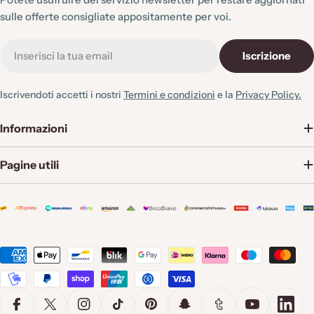
sulle offerte consigliate appositamente per voi.
E-
Iscrizione
mail
Iscrivendoti accetti i nostri
Termini e condizioni
e la
Privacy Policy.
Informazioni
Pagine utili
Metodi
di
pagamento
Facebook
X (Twitter)
Instagram
TikTok
Pinterest
Snapchat
Tumblr
YouTube
Linke