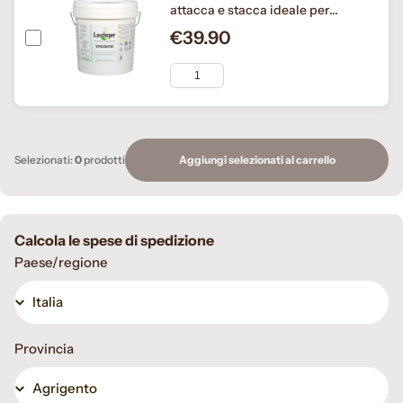
attacca e stacca ideale per
pavimenti in pvc e cushion
€39.90
(consumo 100g/mq)
Aggiungi selezionati al carrello
Selezionati:
0
prodotti
Calcola le spese di spedizione
Paese/regione
Provincia