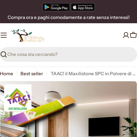
Vai
al
Compra ora e paghi comodamente a rate senza interessi!
contenuto
C
Ricerca
Home
Best seller
TAAC! il Maxilistone SPC in Polvere di Pietra ULTRAREAL Fast-click 6mm (sp.5+1) 1524x228mm ATHENA (prezzo al m²)