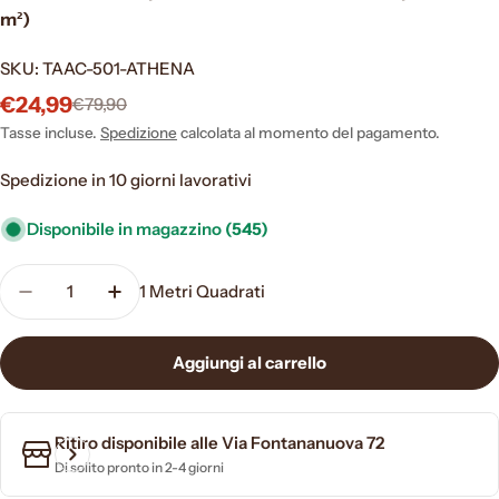
m²)
SKU:
TAAC-501-ATHENA
€24,99
€79,90
Prezzo
Prezzo
di
normale
Tasse incluse.
Spedizione
calcolata al momento del pagamento.
vendita
Spedizione in 10 giorni lavorativi
Disponibile in magazzino
(545)
Quantità
1
Metri Quadrati
Aggiungi al carrello
Ritiro disponibile alle
Via Fontananuova 72
Di solito pronto in 2-4 giorni