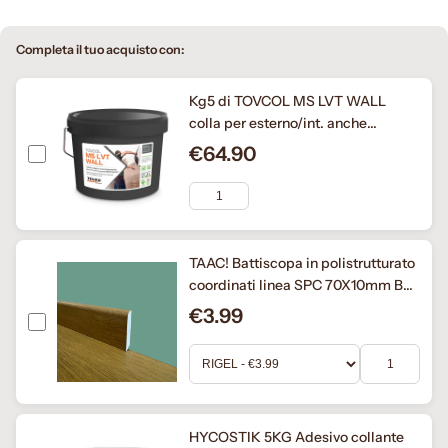
Completa il tuo acquisto con:
Kg5 di TOVCOL MS LVT WALL
colla per esterno/int. anche
verticale cappotti, PVC, LVT, WPC,
€64.90
SPC, PU, idrofoba.
TAAC! Battiscopa in polistrutturato
coordinati linea SPC 70X10mm BC
Marmo, legno, cemento (prezzo al
€3.99
metro)
HYCOSTIK 5KG Adesivo collante